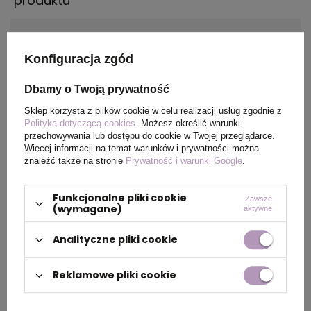
produktu
Rozmiar
XL
Konfiguracja zgód
Dbamy o Twoją prywatność
PAKOWANIE
Sklep korzysta z plików cookie w celu realizacji usług zgodnie z
Polityką dotyczącą cookies
. Możesz określić warunki
przechowywania lub dostępu do cookie w Twojej przeglądarce.
Ilość szt. w
5
Więcej informacji na temat warunków i prywatności można
kartonie
znaleźć także na stronie
Prywatność i warunki Google
.
wewnętrznym
Funkcjonalne pliki cookie
Zawsze
(wymagane)
aktywne
Wymiary
60 x 40 x 25 cm
kartonu
Analityczne pliki cookie
zewnętrznego
Reklamowe pliki cookie
Waga
11,8
kartonu