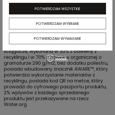
kartonu
zewnętrznego
POTWIERDZAM WSZYSTKIE
POTWIERDZAM WYBRANE
OPIS
POTWIERDZAM WYMAGANE
Bluza z kapturem i kieszeniami, unisex,
dwuwarstwowy kaptur, krój modern,
ściągacze, wykonana w 30% z bawełny z
recyklingu i w 70% z bawełny organicznej o
gramaturze 290 g/m2, bez dodatku poliestru,
posiada wbudowany znacznik AWARE™, który
potwierdza wykorzystanie materiałów z
recyklingu, posiada kod QR na metce, który
prowadzi do cyfrowego paszportu produktu,
2% wpływów z każdego sprzedanego
produktu jest przekazywane na rzecz
Water.org