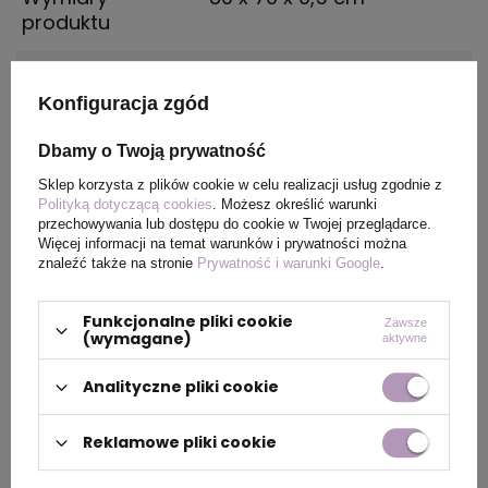
produktu
Rozmiar
XXXL
Konfiguracja zgód
Dbamy o Twoją prywatność
PAKOWANIE
Sklep korzysta z plików cookie w celu realizacji usług zgodnie z
Polityką dotyczącą cookies
. Możesz określić warunki
przechowywania lub dostępu do cookie w Twojej przeglądarce.
Więcej informacji na temat warunków i prywatności można
Ilość szt. w
5
znaleźć także na stronie
Prywatność i warunki Google
.
kartonie
wewnętrznym
Funkcjonalne pliki cookie
Zawsze
(wymagane)
aktywne
Wymiary
60 x 40 x 40 cm
kartonu
Analityczne pliki cookie
zewnętrznego
Reklamowe pliki cookie
Waga
14,1