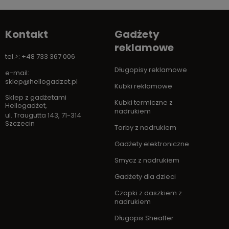
Kontakt
Gadżety
reklamowe
tel.>: +48 733 367 006
Długopisy reklamowe
e-mail:
sklep@hellogadzet.pl
Kubki reklamowe
Sklep z gadżetami
Kubki termiczne z
Hellogadżet
,
nadrukiem
ul. Traugutta 143
,
71-314
Szczecin
Torby z nadrukiem
Gadżety elektroniczne
Smycz z nadrukiem
Gadżety dla dzieci
Czapki z daszkiem z
nadrukiem
Długopis Sheaffer