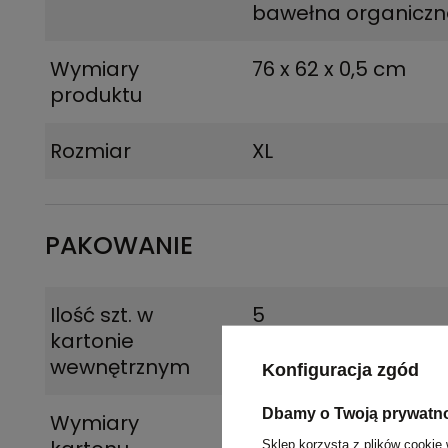
bawełna organicz
Wymiary
76 x 62 x 0,5 cm
produktu
Rozmiar
XL
PAKOWANIE
Ilość szt. w
5
kartonie
wewnętrznym
Konfiguracja zgód
Dbamy o Twoją prywatn
Wymiary
60 x 40 x 35 cm
Sklep korzysta z plików cookie 