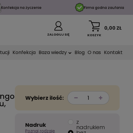
Konfekcja na życzenie
Firma godna zaufania
0,00 ZŁ
ZALOGUJ SIĘ
KOSZYK
tucji
Konfekcja
Baza wiedzy
Blog
O nas
Kontakt
engo
Wybierz ilość:
u,
z
Nadruk
nadrukiem
Poznaj rodzaje
bez