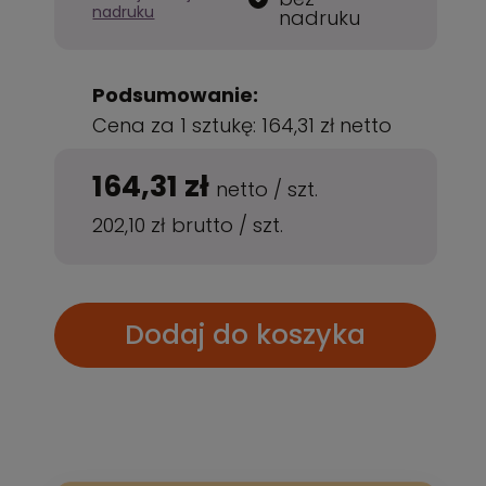
nadruku
nadruku
Podsumowanie:
Cena za 1 sztukę:
164,31 zł
netto
164,31 zł
netto
/
szt.
202,10 zł
brutto
/
szt.
Dodaj do koszyka