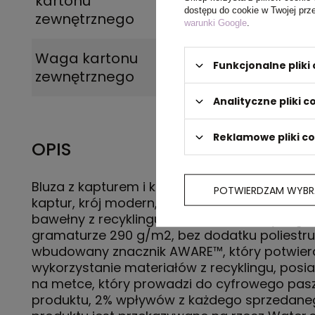
kartonu
dostępu do cookie w Twojej prz
zewnętrznego
warunki Google
.
Waga kartonu
12,6
Funkcjonalne plik
zewnętrznego
Analityczne pliki c
Reklamowe pliki c
OPIS
Bluza z kapturem i kieszeniami, unisex, dwu
POTWIERDZAM WYBR
kaptur, krój modern, ściągacze, wykonana w
bawełny z recyklingu i w 70% z bawełny organ
gramaturze 290 g/m2, bez dodatku poliestru
wbudowany znacznik AWARE™, który potwier
wykorzystanie materiałów z recyklingu, posi
na metce, który prowadzi do cyfrowego pas
produktu, 2% wpływów z każdego sprzedane