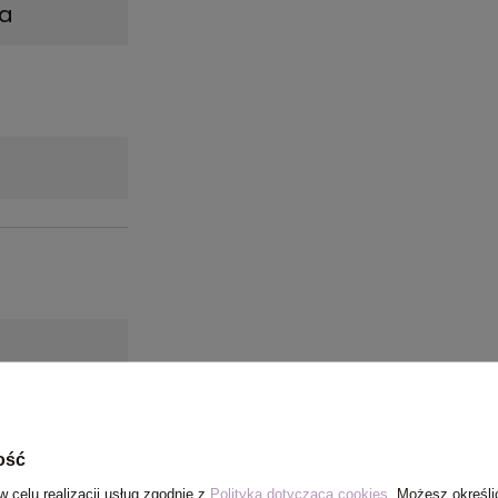
na
ość
w celu realizacji usług zgodnie z
Polityką dotyczącą cookies
. Możesz określi