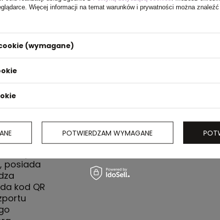
eglądarce. Więcej informacji na temat warunków i prywatności można znaleźć
i cookie (wymagane)
ookie
ookie
warstwowy
ANE
POTWIERDZAM WYMAGANE
POT
 30% z
icznej o
, posiada
dza
ada kod QR
zportu
go