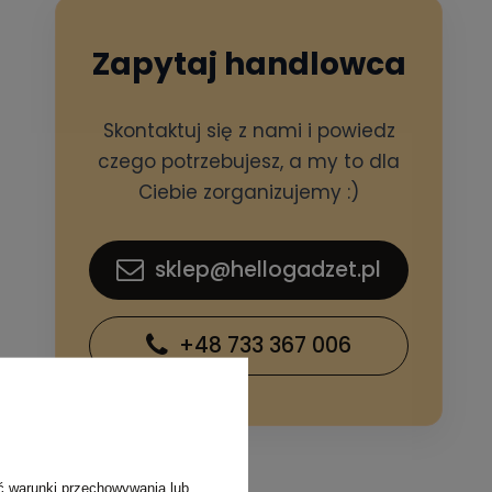
Zapytaj handlowca
Skontaktuj się z nami i powiedz
czego potrzebujesz, a my to dla
Ciebie zorganizujemy :)
sklep@hellogadzet.pl
+48 733 367 006
ć warunki przechowywania lub