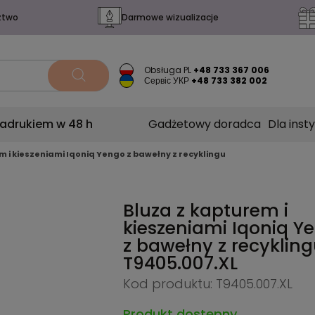
ztwo
Darmowe wizualizacje
Obsługa PL
+48 733 367 006
Сервіс УКР
+48 733 382 002
nadrukiem w 48 h
Gadżetowy doradca
Dla insty
m i kieszeniami Iqoniq Yengo z bawełny z recyklingu
Bluza z kapturem i
kieszeniami Iqoniq Y
z bawełny z recykling
T9405.007.XL
Kod produktu: T9405.007.XL
Produkt dostępny