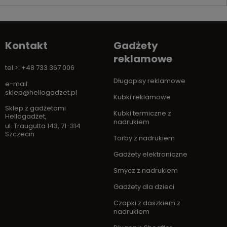
Kontakt
Gadżety
reklamowe
tel.>: +48 733 367 006
Długopisy reklamowe
e-mail:
sklep@hellogadzet.pl
Kubki reklamowe
Sklep z gadżetami
Kubki termiczne z
Hellogadżet
,
nadrukiem
ul. Traugutta 143
,
71-314
Szczecin
Torby z nadrukiem
Gadżety elektroniczne
Smycz z nadrukiem
Gadżety dla dzieci
Czapki z daszkiem z
nadrukiem