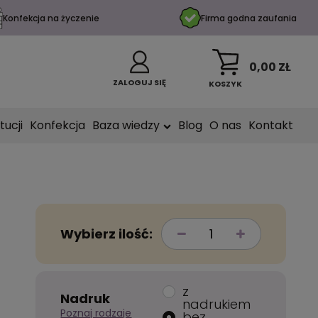
Konfekcja na życzenie
Firma godna zaufania
0,00 ZŁ
ZALOGUJ SIĘ
KOSZYK
tucji
Konfekcja
Baza wiedzy
Blog
O nas
Kontakt
Wybierz ilość:
z
Nadruk
nadrukiem
Poznaj rodzaje
bez