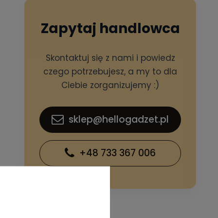
Zapytaj handlowca
Skontaktuj się z nami i powiedz
czego potrzebujesz, a my to dla
Ciebie zorganizujemy :)
sklep@hellogadzet.pl
+48 733 367 006