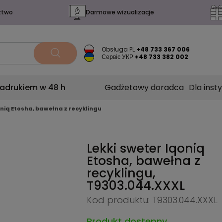
ztwo
Darmowe wizualizacje
Obsługa PL
+48 733 367 006
Сервіс УКР
+48 733 382 002
nadrukiem w 48 h
Gadżetowy doradca
Dla insty
oniq Etosha, bawełna z recyklingu
Lekki sweter Iqoniq
Etosha, bawełna z
recyklingu,
T9303.044.XXXL
Kod produktu: T9303.044.XXXL
Produkt dostępny