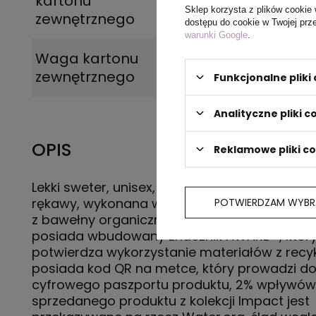
kartonu
Sklep korzysta z plików cookie 
zewnętrznego
dostępu do cookie w Twojej prz
warunki Google
.
Waga kartonu
10,8
zewnętrznego
Funkcjonalne plik
Analityczne pliki c
OPIS
Reklamowe pliki c
Lekki sweter, unisex, regularny krój, okrągły de
rękawy, wykonana w 30% z bawełny z recykli
POTWIERDZAM WYBR
z bawełny organicznej o gramaturze 280 g/
posiada wbudowany znacznik AWARE™, któr
potwierdza wykorzystanie materiałów z recyk
posiada kod QR na metce, który prowadzi d
cyfrowego paszportu produktu, 2% wpływów
sprzedanego produktu z kolekcji Impact jest