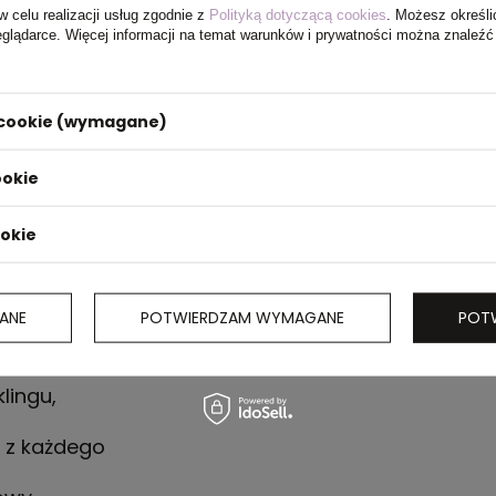
w celu realizacji usług zgodnie z
Polityką dotyczącą cookies
. Możesz określi
eglądarce. Więcej informacji na temat warunków i prywatności można znaleźć
i cookie (wymagane)
ookie
ookie
kolt, długie
ngu i w 70%
ANE
POTWIERDZAM WYMAGANE
POT
m2,
y
lingu,
o
 z każdego