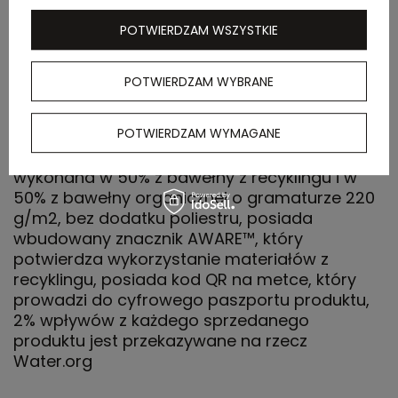
kartonu
zewnętrznego
POTWIERDZAM WSZYSTKIE
POTWIERDZAM WYBRANE
OPIS
POTWIERDZAM WYMAGANE
Koszulka polo, damska, zapięcie na 3 guziki,
krój medium, splot Pique, krótkie rękawy,
wykonana w 50% z bawełny z recyklingu i w
50% z bawełny organicznej o gramaturze 220
g/m2, bez dodatku poliestru, posiada
wbudowany znacznik AWARE™, który
potwierdza wykorzystanie materiałów z
recyklingu, posiada kod QR na metce, który
prowadzi do cyfrowego paszportu produktu,
2% wpływów z każdego sprzedanego
produktu jest przekazywane na rzecz
Water.org