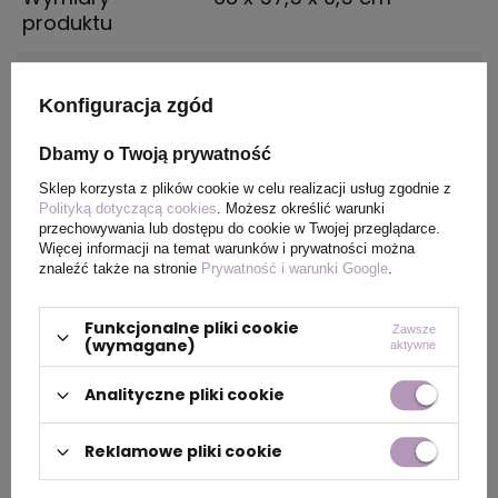
produktu
Rozmiar
XL
Konfiguracja zgód
Dbamy o Twoją prywatność
PAKOWANIE
Sklep korzysta z plików cookie w celu realizacji usług zgodnie z
Polityką dotyczącą cookies
. Możesz określić warunki
przechowywania lub dostępu do cookie w Twojej przeglądarce.
Więcej informacji na temat warunków i prywatności można
Ilość szt. w
5
znaleźć także na stronie
Prywatność i warunki Google
.
kartonie
wewnętrznym
Funkcjonalne pliki cookie
Zawsze
(wymagane)
aktywne
Wymiary
60 x 40 x 30 cm
kartonu
Analityczne pliki cookie
zewnętrznego
Reklamowe pliki cookie
Waga
12,5