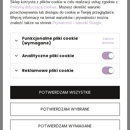
Sklep korzysta z plików cookie w celu realizacji usług zgodnie z
OPIS
Polityką dotyczącą cookies
. Możesz określić warunki
przechowywania lub dostępu do cookie w Twojej przeglądarce.
Więcej informacji na temat warunków i prywatności można
Pióro wieczne
1911 S
posiada perłowo-biały
znaleźć także na stronie
Prywatność i warunki Google
.
korpus i skuwkę oraz wykończenia w kolorze
złotym. Stalówka wykonana jest z
14kt złota
.
Funkcjonalne pliki cookie
Zawsze
(wymagane)
aktywne
Produkt zapakowano w etui prezentowe.
Analityczne pliki cookie
O rozmiar dostępnej stalówki zapytaj
składając zamówienie.
Reklamowe pliki cookie
Do każdego pióra dodawany jest tłoczek.
Firma
Sailor Pen Company
została założona
POTWIERDZAM WSZYSTKIE
w Hiroszimie, w Japonii, po tym jak brytyjski
marynarz zademonstrował pióro wieczne
POTWIERDZAM WYBRANE
panu Kyugoro Sakata w 1911 roku. Spotkanie to
zainspirowało Sakatę do produkcji własnych
POTWIERDZAM WYMAGANE
piór wiecznych pod nazwą
Sailor
. Prawie 100