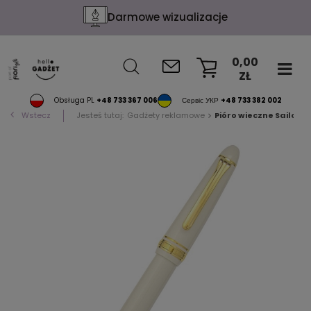
Darmowe wizualizacje
0,00
ZŁ
KOSZYK
Obsługa PL
+48 733 367 006
Сервіс УКР
+48 733 382 002
Wstecz
Jesteś tutaj:
Gadżety reklamowe
Pióro wieczne Sailor, 