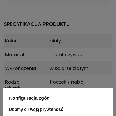
SPECYFIKACJA PRODUKTU
Kolor
biały
Materiał
metal / żywica
Wykończenia
w kolorze złotym
Rodzaj
tłoczek / nabój
wkładu
Konfiguracja zgód
Zamknięcie
zakręcana skuwka
Dbamy o Twoją prywatność