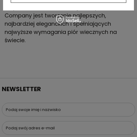
lat po założeniu, nadal misją firmy Sailor Pen
Company jest tworzenie najlepszych,
najbardziej eleganckich i spełniających
najwyższe wymagania piór wiecznych na
świecie.
NEWSLETTER
Podaj swoje imię i nazwisko
Podaj swój adres e-mail