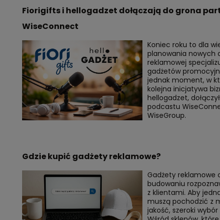
Fiorigifts i hellogadzet dołączają do grona p
WiseConnect
Koniec roku to dla w
planowania nowych dzi
reklamowej specjaliz
gadżetów promocyjnyc
jednak moment, w któ
kolejna inicjatywa bi
hellogadzet, dołączy
podcastu WiseConne
WiseGroup.
Gdzie kupić gadżety reklamowe?
Gadżety reklamowe od
budowaniu rozpoznawa
z klientami. Aby jedn
muszą pochodzić z m
jakość, szeroki wybór
Wśród sklepów, które 