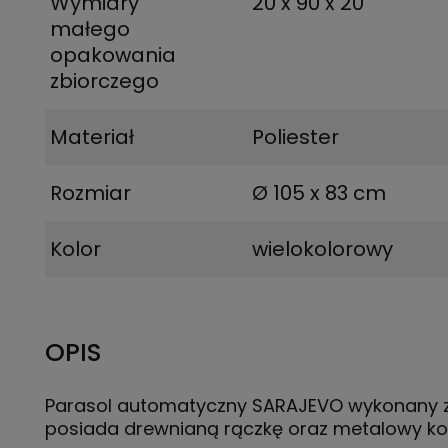
Wymiary
20 x 90 x 20
małego
opakowania
zbiorczego
Materiał
Poliester
Rozmiar
Ø 105 x 83 cm
Kolor
wielokolorowy
OPIS
Parasol automatyczny SARAJEVO wykonany z 
posiada drewnianą rączkę oraz metalowy ko