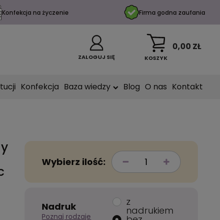
Konfekcja na życzenie
Firma godna zaufania
0,00 ZŁ
ZALOGUJ SIĘ
KOSZYK
tucji
Konfekcja
Baza wiedzy
Blog
O nas
Kontakt
ny
Wybierz ilość:
c
z
Nadruk
nadrukiem
Poznaj rodzaje
bez