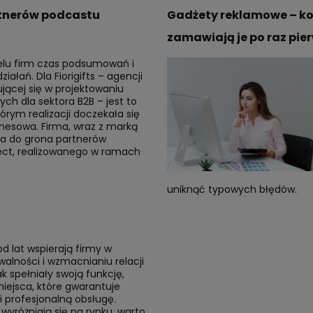
artnerów podcastu
Gadżety reklamowe – ko
zamawiają je po raz pie
ielu firm czas podsumowań i
ałań. Dla Fiorigifts – agencji
ującej się w projektowaniu
h dla sektora B2B – jest to
rym realizacji doczekała się
znesowa. Firma, wraz z marką
ła do grona partnerów
ct, realizowanego w ramach
uniknąć typowych błędów.
 lat wspierają firmy w
lności i wzmacnianiu relacji
ak spełniały swoją funkcję,
iejsca, które gwarantuje
 i profesjonalną obsługę.
wyróżniają się na rynku, warto