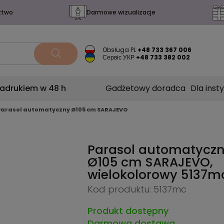
ztwo
Darmowe wizualizacje
Obsługa PL
+48 733 367 006
Сервіс УКР
+48 733 382 002
nadrukiem w 48 h
Gadżetowy doradca
Dla insty
Parasol automatyczny Ø105 cm SARAJEVO
Parasol automatycz
Ø105 cm SARAJEVO,
wielokolorowy
5137m
Kod produktu: 5137mc
Produkt dostępny
Darmowa dostawa