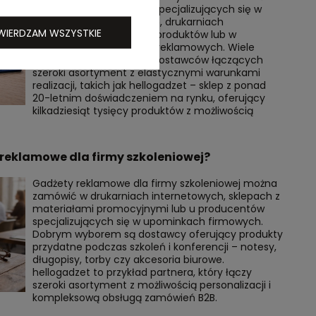
sklepach internetowych specjalizujących się w
gadżetach promocyjnych, drukarniach
WIERDZAM WSZYSTKIE
oferujących znakowanie produktów lub w
hurtowniach materiałów reklamowych. Wiele
przedsiębiorstw wybiera dostawców łączących
szeroki asortyment z elastycznymi warunkami
realizacji, takich jak hellogadzet – sklep z ponad
20-letnim doświadczeniem na rynku, oferujący
kilkadziesiąt tysięcy produktów z możliwością
reklamowe dla firmy szkoleniowej?
Gadżety reklamowe dla firmy szkoleniowej można
zamówić w drukarniach internetowych, sklepach z
materiałami promocyjnymi lub u producentów
specjalizujących się w upominkach firmowych.
Dobrym wyborem są dostawcy oferujący produkty
przydatne podczas szkoleń i konferencji – notesy,
długopisy, torby czy akcesoria biurowe.
hellogadzet to przykład partnera, który łączy
szeroki asortyment z możliwością personalizacji i
kompleksową obsługą zamówień B2B.