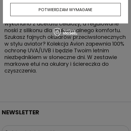
nie wychodzi z mody. Wykonane ręcznie ze
stali nierdzewnej i pokryte akcentami z
POTWIERDZAM WYMAGANE
różowego złota. Końcówki zauszników
wykonano z acetatu celulozy, a regulowane
noski z silikonu dla maksymalnego komfortu.
Szukasz fajnych okularów przeciwsłonecznych
w stylu aviator? Kolekcja Avion zapewnia 100%
ochronę UVA/UVB i będzie Twoim letnim
niezbędnikiem w słoneczne dni. W zestawie
markowe etui na okulary i ściereczka do
czyszczenia.
NEWSLETTER