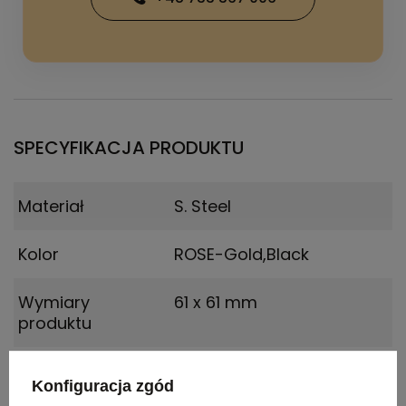
SPECYFIKACJA PRODUKTU
Materiał
S. Steel
Kolor
ROSE-Gold,Black
Wymiary
61 x 61 mm
produktu
Waga
668
Konfiguracja zgód
produktu (g)