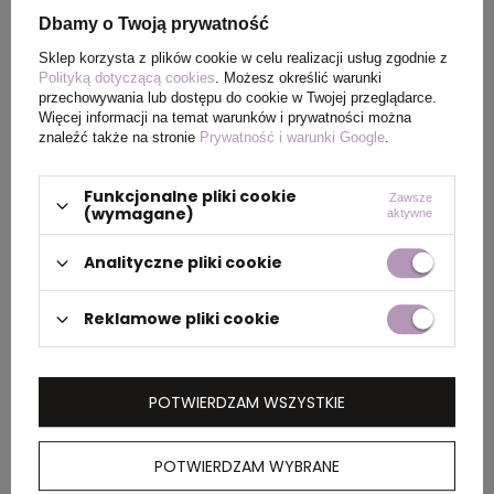
Dbamy o Twoją prywatność
Sklep korzysta z plików cookie w celu realizacji usług zgodnie z
PAKOWANIE
Polityką dotyczącą cookies
. Możesz określić warunki
przechowywania lub dostępu do cookie w Twojej przeglądarce.
Więcej informacji na temat warunków i prywatności można
znaleźć także na stronie
Prywatność i warunki Google
.
Wymiary
284 x 225 x 150
kartonu
Funkcjonalne pliki cookie
Zawsze
zewnętrznego
(wymagane)
aktywne
Waga
27.57
Analityczne pliki cookie
kartonu
zewnętrznego
Reklamowe pliki cookie
OPIS
POTWIERDZAM WSZYSTKIE
Okulary przeciwsłoneczne Avion to absolutny
POTWIERDZAM WYBRANE
must-have. Ponadczasowy kształt, który nigdy