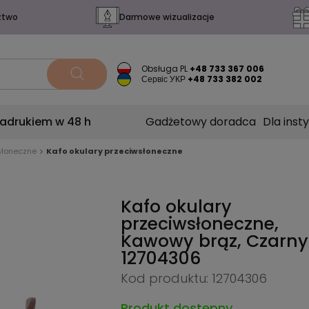
ztwo
Darmowe wizualizacje
Obsługa PL
+48 733 367 006
Сервіс УКР
+48 733 382 002
nadrukiem w 48 h
Gadżetowy doradca
Dla insty
słoneczne
Kafo okulary przeciwsłoneczne
Kafo okulary
przeciwsłoneczne,
Kawowy brąz, Czarny
12704306
Kod produktu: 12704306
Produkt dostępny