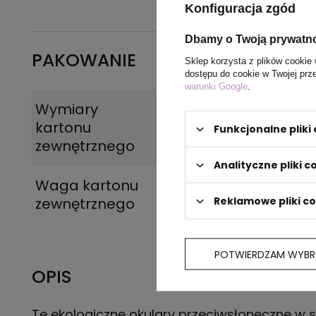
Konfiguracja zgód
Dbamy o Twoją prywatn
PAKOWANIE
Sklep korzysta z plików cookie 
dostępu do cookie w Twojej prz
warunki Google
.
Wymiary
33 x 33 x 49 cm
kartonu
Funkcjonalne plik
zewnętrznego
Analityczne pliki c
Waga kartonu
9 kg
Reklamowe pliki c
zewnętrznego
POTWIERDZAM WYBR
OPIS
Te ekologiczne okulary przeciwsłoneczne w st