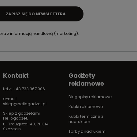
ZAPISZ SIĘ DO NEWSLETTERA
ra z informacją handlową (marketing).
Kontakt
Gadżety
reklamowe
tel.>: +48 733 367 006
Długopisy reklamowe
e-mail:
sklep@hellogadzet.pl
Kubki reklamowe
Sklep z gadżetami
Kubki termiczne z
Hellogadżet
,
nadrukiem
ul. Traugutta 143
,
71-314
Szczecin
Torby z nadrukiem