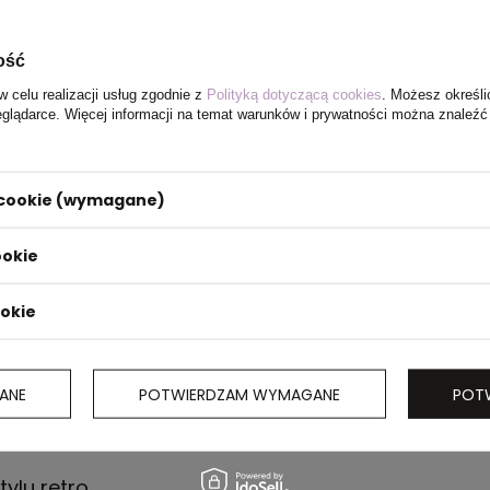
ość
w celu realizacji usług zgodnie z
Polityką dotyczącą cookies
. Możesz określi
eglądarce. Więcej informacji na temat warunków i prywatności można znaleźć
i cookie (wymagane)
ookie
ookie
ANE
POTWIERDZAM WYMAGANE
POT
ylu retro