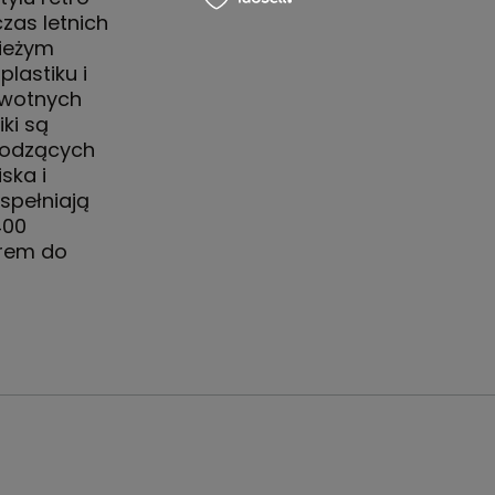
as letnich
wieżym
lastiku i
rwotnych
ki są
hodzących
ska i
spełniają
400
orem do