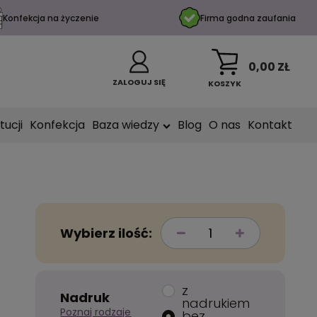
Konfekcja na życzenie
Firma godna zaufania
0,00 ZŁ
ZALOGUJ SIĘ
KOSZYK
tucji
Konfekcja
Baza wiedzy
Blog
O nas
Kontakt
Wybierz ilość:
z
Nadruk
nadrukiem
Poznaj rodzaje
bez