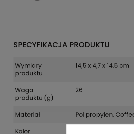
SPECYFIKACJA PRODUKTU
Wymiary
14,5 x 4,7 x 14,5 cm
produktu
Waga
26
produktu (g)
Materiał
Polipropylen, Coffe
Kolor
Kawowy brąz, Czar