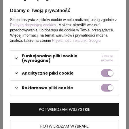
Kolor
Jasnoy szary melanż
Dbamy o Twoją prywatność
Sklep korzysta z plików cookie w celu realizacji usług zgodnie z
Polityką dotyczącą cookies
. Możesz określić warunki
przechowywania lub dostępu do cookie w Twojej przeglądarce.
PAKOWANIE
Więcej informacji na temat warunków i prywatności można
znaleźć także na stronie
Prywatność i warunki Google
.
Wymiary
0.590x0.390x0.240
Funkcjonalne pliki cookie
Zawsze
kartonu
(wymagane)
aktywne
zewnętrznego
(m)
Analityczne pliki cookie
Reklamowe pliki cookie
Ilość szt. w
5
kartonie
wewnętrznym
POTWIERDZAM WSZYSTKIE
Waga
12.000
kartonu
POTWIERDZAM WYBRANE