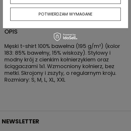
zewnętrznego
(kg)
POTWIERDZAM WYMAGANE
OPIS
Męski t-shirt 100% bawełna (195 g/m²) (kolor
183: 85% bawełny, 15% wiskozy). Stylowy i
modny krój z cienkim kołnierzykiem oraz
ściągaczami 1x1. Wzmocniony kołnierz, bez
metki. Skrojony i zszyty, o regularnym kroju.
Rozmiary: S, M, L, XL, XXL
NEWSLETTER