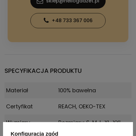
sklep@hellogadzet.pl
+48 733 367 006
SPECYFIKACJA PRODUKTU
Materiał
100% bawełna
Certyfikat
REACH, OEKO-TEX
Wymiary
Rozmiary: S, M, L, XL, XXL
produktu
Konfiguracja zgód