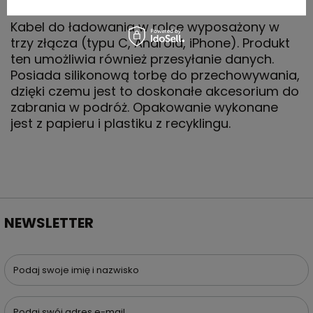
Kabel do ładowania w rolce wyposażony w
trzy złącza (typu C, Android, iPhone). Produkt
ten umożliwia również przesyłanie danych.
Posiada silikonową torbę do przechowywania,
dzięki czemu jest to doskonałe akcesorium do
zabrania w podróż. Opakowanie wykonane
jest z papieru i plastiku z recyklingu.
NEWSLETTER
Podaj swoje imię i nazwisko
Podaj swój adres e-mail