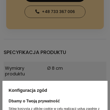
+48 733 367 006
SPECYFIKACJA PRODUKTU
Wymiary
Ø 8 cm
produktu
Waga
54
Konfiguracja zgód
produktu (g)
Dbamy o Twoją prywatność
Materiał
Plastik ABS, Plastik PET z
Sklep korzysta z plików cookie w celu realizacji usług zgodnie z