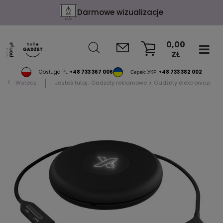
Darmowe wizualizacje
0,00
ZŁ
KOSZYK
Obsługa PL
+48 733 367 006
Сервіс УКР
+48 733 382 002
Wstecz
Jesteś tutaj:
Gadżety reklamowe
Gadżety elektroniczne