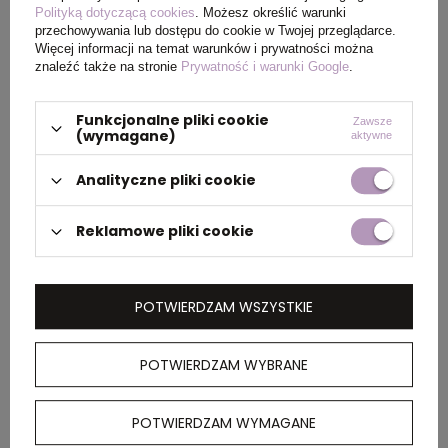
recyklingu
Polityką dotyczącą cookies
. Możesz określić warunki
przechowywania lub dostępu do cookie w Twojej przeglądarce.
Więcej informacji na temat warunków i prywatności można
Kolor
czarny
znaleźć także na stronie
Prywatność i warunki Google
.
Funkcjonalne pliki cookie
Zawsze
(wymagane)
aktywne
PAKOWANIE
Analityczne pliki cookie
Wymiary
48 x 46 x 26 cm
Reklamowe pliki cookie
kartonu
zewnętrznego
POTWIERDZAM WSZYSTKIE
Waga
16 kg
kartonu
zewnętrznego
POTWIERDZAM WYBRANE
POTWIERDZAM WYMAGANE
OPIS