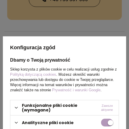
SPECYFIKACJA PRODUKTU
Konfiguracja zgód
Dbamy o Twoją prywatność
Wymiary
70 x 100 x 10 mm
Sklep korzysta z plików cookie w celu realizacji usług zgodnie z
produktu
Polityką dotyczącą cookies
. Możesz określić warunki
przechowywania lub dostępu do cookie w Twojej przeglądarce.
Więcej informacji na temat warunków i prywatności można
Kolor
naturalny
znaleźć także na stronie
Prywatność i warunki Google
.
Funkcjonalne pliki cookie
Zawsze
OPIS
(wymagane)
aktywne
Analityczne pliki cookie
Karteczki samoprzylepne MIKOMI wykonane z