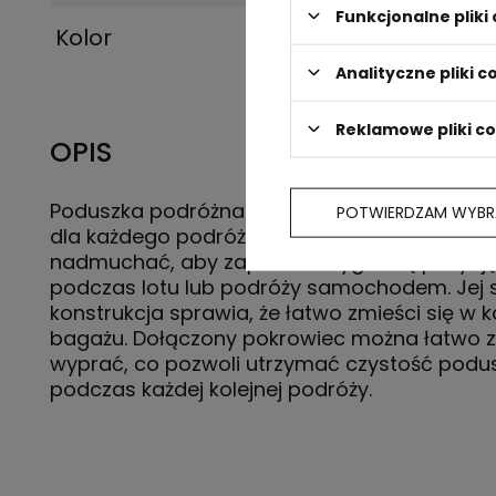
Funkcjonalne plik
Kolor
czarny
Analityczne pliki c
Reklamowe pliki c
OPIS
Poduszka podróżna TEVOLVE to doskonały t
POTWIERDZAM WYBR
dla każdego podróżnika. Prosta w użyciu - wy
nadmuchać, aby zapewnić wygodną pozycję
podczas lotu lub podróży samochodem. Jej 
konstrukcja sprawia, że łatwo zmieści się w
bagażu. Dołączony pokrowiec można łatwo z
wyprać, co pozwoli utrzymać czystość podus
podczas każdej kolejnej podróży.