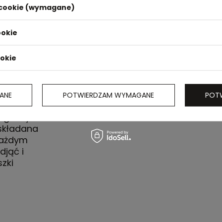
i cookie (wymagane)
ookie
ookie
owarzysz
ANE
POTWIERDZAM WYMAGANE
POT
starczy ją
 głowy
składana
 każdym
djąć i
zki