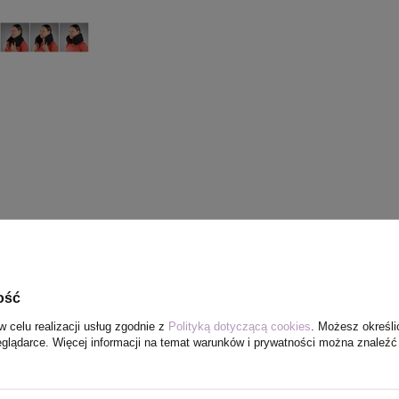
ość
w celu realizacji usług zgodnie z
Polityką dotyczącą cookies
. Możesz określi
eglądarce. Więcej informacji na temat warunków i prywatności można znaleźć