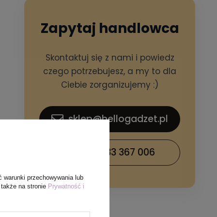
Zapytaj handlowca
Skontaktuj się z nami i powiedz
czego potrzebujesz, a my to dla
Ciebie zorganizujemy :)
sklep@hellogadzet.pl
+48 733 367 006
ć warunki przechowywania lub
 także na stronie
Prywatność i