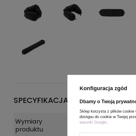
Konfiguracja zgód
SPECYFIKACJA PRODUKTU
Dbamy o Twoją prywatn
Sklep korzysta z plików cookie 
dostępu do cookie w Twojej prz
Wymiary
670 x 170 x 5 mm
warunki Google
.
produktu