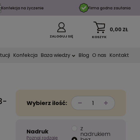
Konfekcja na życzenie
Firma godna zaufania
0,00 ZŁ
ZALOGUJ SIĘ
KOSZYK
tucji
Konfekcja
Baza wiedzy
Blog
O nas
Kontakt
3-
Wybierz ilość:
z
Nadruk
nadrukiem
Poznaj rodzaje
bez