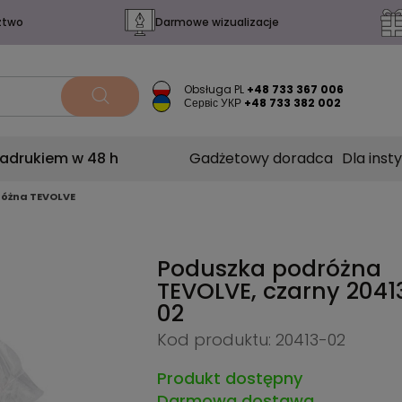
ztwo
Darmowe wizualizacje
Obsługa PL
+48 733 367 006
Сервіс УКР
+48 733 382 002
nadrukiem w 48 h
Gadżetowy doradca
Dla insty
óżna TEVOLVE
Poduszka podróżna
TEVOLVE, czarny
2041
02
Kod produktu: 20413-02
Produkt dostępny
Darmowa dostawa