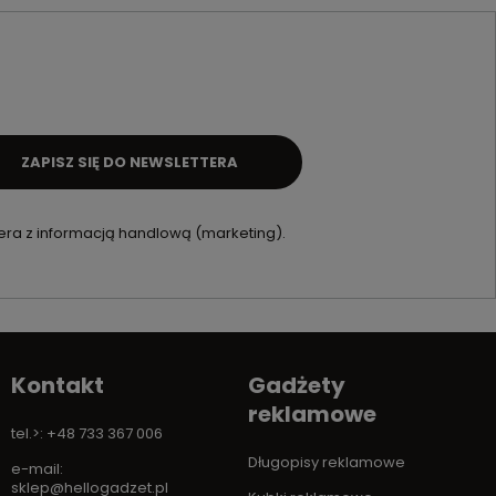
ZAPISZ SIĘ DO NEWSLETTERA
ra z informacją handlową (marketing).
Kontakt
Gadżety
reklamowe
tel.>: +48 733 367 006
Długopisy reklamowe
e-mail:
sklep@hellogadzet.pl