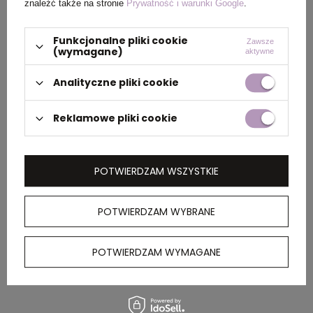
produktu
znaleźć także na stronie
Prywatność i warunki Google
.
Funkcjonalne pliki cookie
Zawsze
(wymagane)
aktywne
PAKOWANIE
Analityczne pliki cookie
Wymiary
43 x 33 x 22 cm
Reklamowe pliki cookie
kartonu
zewnętrznego
POTWIERDZAM WSZYSTKIE
OPIS
POTWIERDZAM WYBRANE
Notatnik A6 z kartonu po mleku, 80 kartek,
elastyczna opaska do zamykania, tasiemka
POTWIERDZAM WYMAGANE
zakładkowa