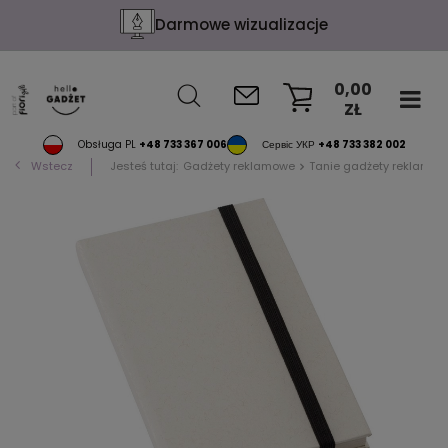
Darmowe wizualizacje
0,00
ZŁ
KOSZYK
Obsługa PL
+48 733 367 006
Сервіс УКР
+48 733 382 002
Wstecz
Jesteś tutaj:
Gadżety reklamowe
Tanie gadżety reklamow