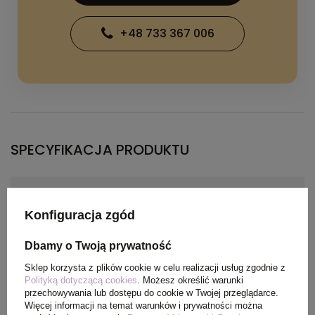
+48 733 367 006
SPECYFIKACJA PRODUKTU
Kolor
biały
Konfiguracja zgód
Materiał
poliester, guma, papier z
Dbamy o Twoją prywatność
recyklingu, karton po
mleku z recyklingu
Sklep korzysta z plików cookie w celu realizacji usług zgodnie z
Polityką dotyczącą cookies
. Możesz określić warunki
przechowywania lub dostępu do cookie w Twojej przeglądarce.
Wymiary
14 x 9 x 1,3 cm
Więcej informacji na temat warunków i prywatności można