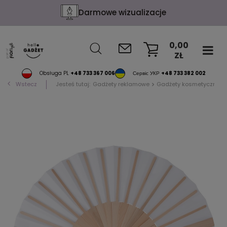
Darmowe wizualizacje
0,00
ZŁ
KOSZYK
Obsługa PL
+48 733 367 006
Сервіс УКР
+48 733 382 002
Wstecz
Jesteś tutaj:
Gadżety reklamowe
Gadżety kosmetyczne i 