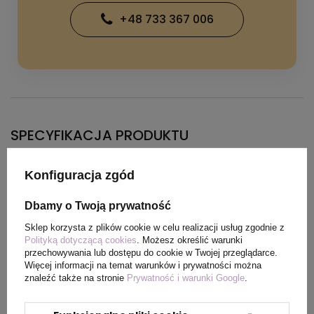
+48 733 367 006
SPECYFIKACJA PRODUKTU
Konfiguracja zgód
Kolor
biały
Dbamy o Twoją prywatność
Materiał
drewno, metal, RPET
Sklep korzysta z plików cookie w celu realizacji usług zgodnie z
Polityką dotyczącą cookies
. Możesz określić warunki
Wymiary
40 x 23 x 0 cm
przechowywania lub dostępu do cookie w Twojej przeglądarce.
Więcej informacji na temat warunków i prywatności można
produktu
znaleźć także na stronie
Prywatność i warunki Google
.