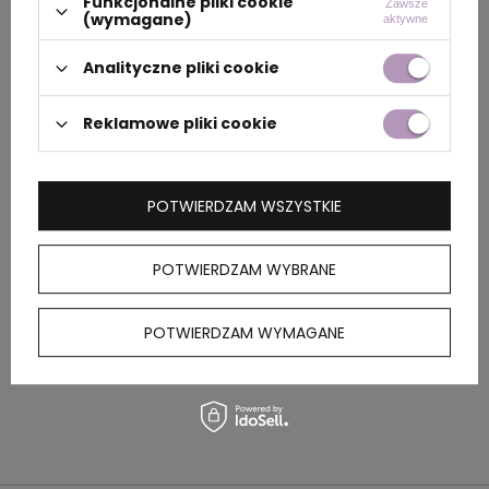
Funkcjonalne pliki cookie
Zawsze
(wymagane)
aktywne
PAKOWANIE
Analityczne pliki cookie
Wymiary
51 x 34,5 x 35 cm
Reklamowe pliki cookie
kartonu
zewnętrznego
POTWIERDZAM WSZYSTKIE
OPIS
POTWIERDZAM WYBRANE
Wachlarz RPET z drewnianym uchwytem
POTWIERDZAM WYMAGANE