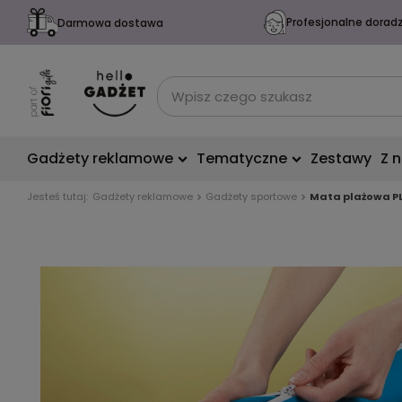
Profesjonalne dorad
Darmowa dostawa
Gadżety reklamowe
Tematyczne
Zestawy
Z 
Jesteś tutaj:
Gadżety reklamowe
Gadżety sportowe
Mata plażowa P