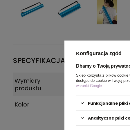
Konfiguracja zgód
SPECYFIKACJA PRODUKTU
Dbamy o Twoją prywatn
Sklep korzysta z plików cookie 
Wymiary
600 x 80 mm
dostępu do cookie w Twojej prz
warunki Google
.
produktu
Funkcjonalne plik
Kolor
błękitny
Analityczne pliki c