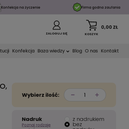
Konfekcja na życzenie
Firma godna zaufania
0,00 ZŁ
ZALOGUJ SIĘ
KOSZYK
tucji
Konfekcja
Baza wiedzy
Blog
O nas
Kontakt
O,
Wybierz ilość:
z nadrukiem
Nadruk
bez
Poznaj rodzaje