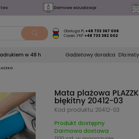
ztwo
Darmowe wizualizacje
Obsługa PL
+48 733 367 006
Сервіс УКР
+48 733 382 002
nadrukiem w 48 h
Gadżetowy doradca
Dla insty
LAZZKO
Mata plażowa PLAZZK
błękitny
20412-03
Kod produktu: 20412-03
Produkt dostępny
Darmowa dostawa
1100 szt.
w magazynie