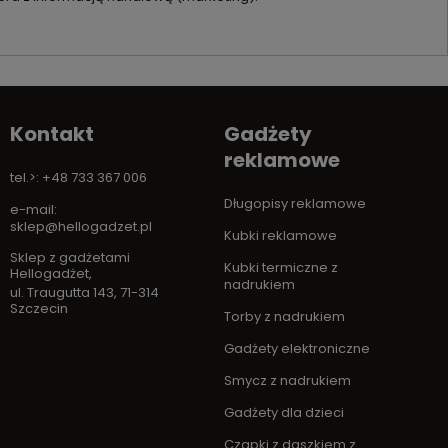
Kontakt
Gadżety
reklamowe
tel.>: +48 733 367 006
Długopisy reklamowe
e-mail:
sklep@hellogadzet.pl
Kubki reklamowe
Sklep z gadżetami
Kubki termiczne z
Hellogadżet
,
nadrukiem
ul. Traugutta 143
,
71-314
Szczecin
Torby z nadrukiem
Gadżety elektroniczne
Smycz z nadrukiem
Gadżety dla dzieci
Czapki z daszkiem z