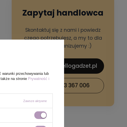
Zapytaj handlowca
Skontaktuj się z nami i powiedz
czego potrzebujesz, a my to dla
Ciebie zorganizujemy :)
sklep@hellogadzet.pl
ć warunki przechowywania lub
 także na stronie
Prywatność i
+48 733 367 006
Zawsze aktywne