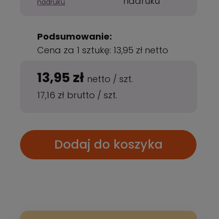
nadruku
nadruku
Podsumowanie:
Cena za 1 sztukę:
13,95 zł
netto
13,95 zł
netto
/
szt.
17,16 zł
brutto
/
szt.
Dodaj do koszyka