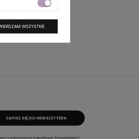
WIERDZAM WSZYSTKIE
ZAPISZ SIĘ DO NEWSLETTERA
ra z informacją handlową (marketing).