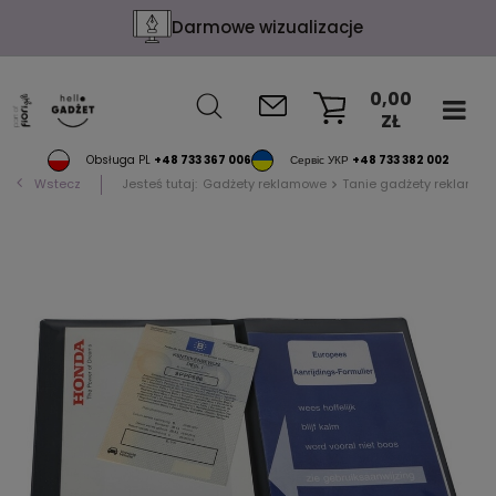
Darmowe wizualizacje
0,00
ZŁ
KOSZYK
Obsługa PL
+48 733 367 006
Сервіс УКР
+48 733 382 002
Wstecz
Jesteś tutaj:
Gadżety reklamowe
Tanie gadżety reklamow