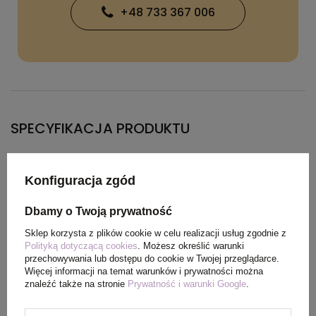
+48 733 367 006
SPECYFIKACJA PRODUKTU
Kolor
czarny
Konfiguracja zgód
Materiał
PVC
Dbamy o Twoją prywatność
Sklep korzysta z plików cookie w celu realizacji usług zgodnie z
Wymiary
23,4 x 16,3 x 0,2 cm
Polityką dotyczącą cookies
. Możesz określić warunki
przechowywania lub dostępu do cookie w Twojej przeglądarce.
produktu
Więcej informacji na temat warunków i prywatności można
znaleźć także na stronie
Prywatność i warunki Google
.