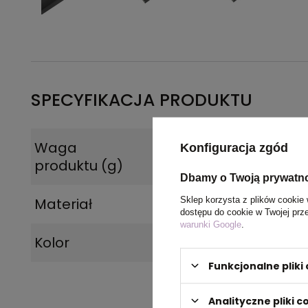
SPECYFIKACJA PRODUKTU
Waga
0,03 kg
Konfiguracja zgód
produktu (g)
Dbamy o Twoją prywatn
Sklep korzysta z plików cookie 
Materiał
Plastik
dostępu do cookie w Twojej prz
warunki Google
.
Kolor
czarny
Funkcjonalne plik
Analityczne pliki c