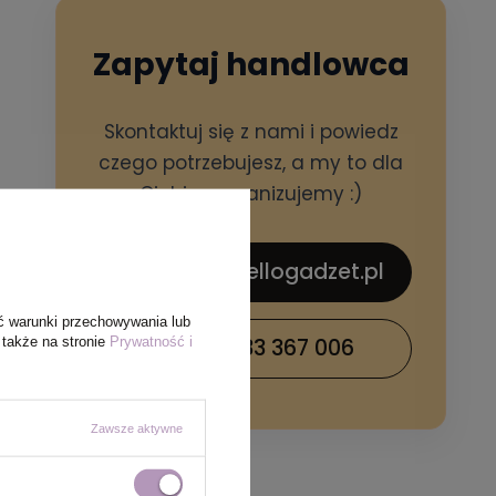
Zapytaj handlowca
Skontaktuj się z nami i powiedz
czego potrzebujesz, a my to dla
Ciebie zorganizujemy :)
sklep@hellogadzet.pl
ć warunki przechowywania lub
 także na stronie
Prywatność i
+48 733 367 006
Zawsze aktywne