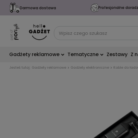
Profesjonalne dorad
Darmowa dostawa
Gadżety reklamowe
Tematyczne
Zestawy
Z 
Jesteś tutaj:
Gadżety reklamowe
Gadżety elektroniczne
Kable do ład