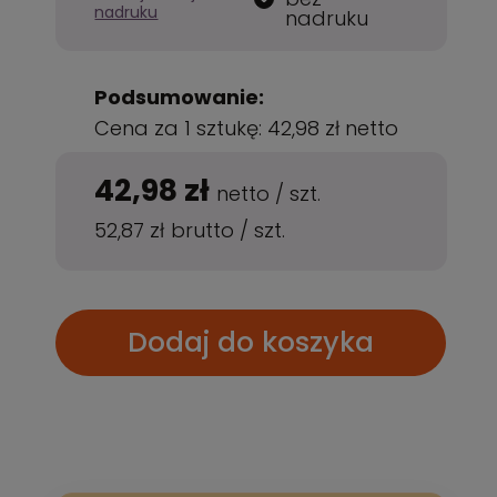
nadruku
nadruku
Podsumowanie:
Cena za 1 sztukę:
42,98 zł
netto
42,98 zł
netto
/
szt.
52,87 zł
brutto
/
szt.
Dodaj do koszyka