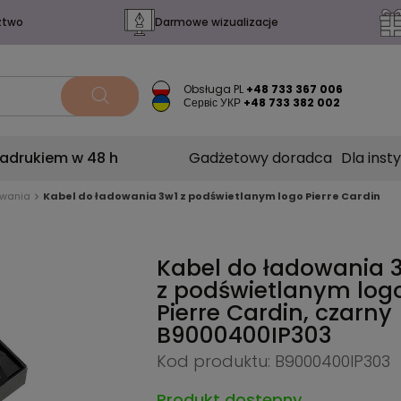
ztwo
Darmowe wizualizacje
Obsługa PL
+48 733 367 006
Сервіс УКР
+48 733 382 002
nadrukiem w 48 h
Gadżetowy doradca
Dla insty
owania
Kabel do ładowania 3w1 z podświetlanym logo Pierre Cardin
Kabel do ładowania 
z podświetlanym log
Pierre Cardin, czarny
B9000400IP303
Kod produktu: B9000400IP303
Produkt dostępny