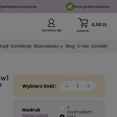
Konfekcja na życzenie
Firma godna zaufania
0,00 ZŁ
ZALOGUJ SIĘ
KOSZYK
tucji
Konfekcja
Baza wiedzy
Blog
O nas
Kontakt
3w1
o
Wybierz ilość:
z
Nadruk
nadrukiem
Poznaj rodzaje
bez