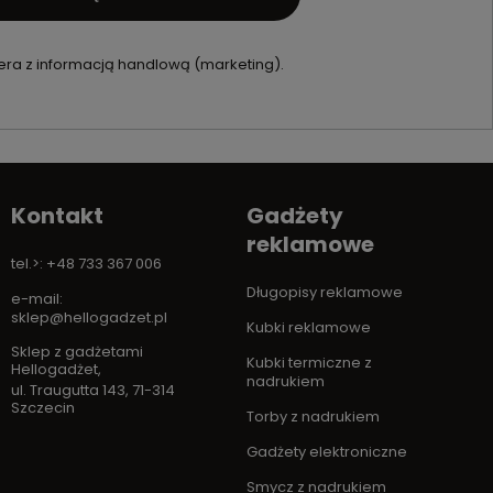
ra z informacją handlową (marketing).
Kontakt
Gadżety
reklamowe
tel.>: +48 733 367 006
Długopisy reklamowe
e-mail:
sklep@hellogadzet.pl
Kubki reklamowe
Sklep z gadżetami
Kubki termiczne z
Hellogadżet
,
nadrukiem
ul. Traugutta 143
,
71-314
Szczecin
Torby z nadrukiem
Gadżety elektroniczne
Smycz z nadrukiem