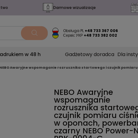
ztwo
Darmowe wizualizacje
Obsługa PL
+48 733 367 006
Сервіс УКР
+48 733 382 002
nadrukiem w 48 h
Gadżetowy doradca
Dla insty
NEBO Awaryjne wspomaganie rozrusznika startowego i czujnik pomiaru
NEBO Awaryjne
wspomaganie
rozrusznika startoweg
czujnik pomiaru ciśni
w oponach, powerba
czarny
NEBO Power-