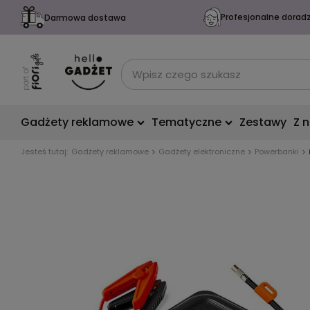
Profesjonalne dorad
Darmowa dostawa
Gadżety reklamowe
Tematyczne
Zestawy
Z 
Jesteś tutaj:
Gadżety reklamowe
Gadżety elektroniczne
Powerbanki