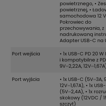
powietrznego
,
• Ze
powietrznej
,
• Łado
samochodowa 12 
Pokrowiec do
przechowywania, z
nadrukowaną instr
Adapter USB-C na 
Port wejścia
• 1x USB-C PD 20 W
i kompatybilne z PD
9V⎓2,22A, 12V⎓1,67A
Port wyjścia
• 1x USB-C (5V⎓3A, 
12V⎓1,67A)
,
• 1x USB
(5V⎓2,4A)
,
• 1x rozr
skokowy (12VDC / 
szczyt)