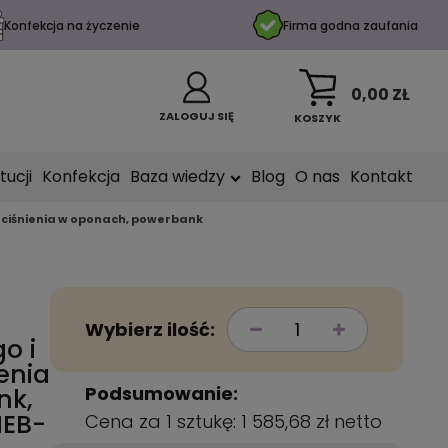
Konfekcja na życzenie
Firma godna zaufania
0,00 ZŁ
ZALOGUJ SIĘ
KOSZYK
tucji
Konfekcja
Baza wiedzy
Blog
O nas
Kontakt
 ciśnienia w oponach, powerbank
Wybierz ilość:
o i
enia
Podsumowanie:
nk,
NEB-
Cena za 1 sztukę:
1 585,68 zł
netto