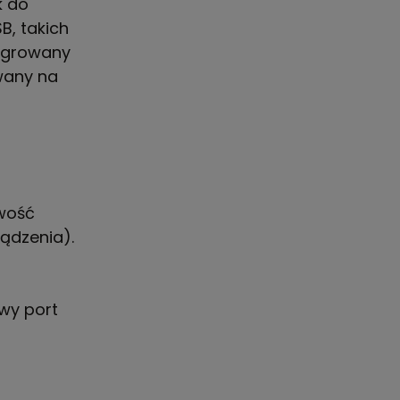
k do
B, takich
tegrowany
owany na
wość
ądzenia).
wy port