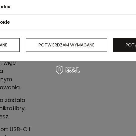
a świecie
ookie
ie
ookie
 uruchomić
ub
ANE
POTWIERDZAM WYMAGANE
POT
ków
ologia jest
, więc
ia
ntnym
owania.
a została
krofibry,
esz.
ort USB-C i