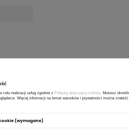
umożliwia
ewygodnymi
ość
amochodowy
w celu realizacji usług zgodnie z
Polityką dotyczącą cookies
. Możesz określi
 4 w 1,
eglądarce. Więcej informacji na temat warunków i prywatności można znaleźć
ie,
i cookie (wymagane)
kańskiej