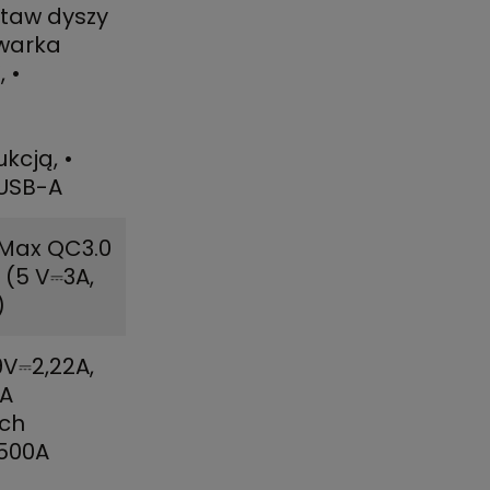
staw dyszy
warka
V
,
•
ukcją
,
•
USB-A
 Max QC3.0
 (5 V⎓3A,
)
9V⎓2,22A,
-A
uch
1500A