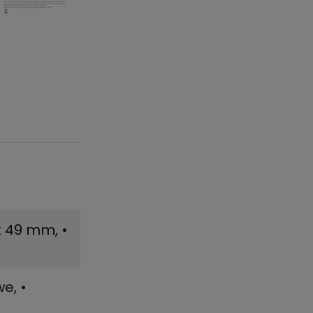
8 x 49 mm
,
•
we
,
•