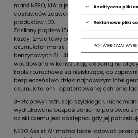
marki NEBO, która jest jedną z największych n
Analityczne pliki c
dostawców zaawansowanych technologiczn
produktów LED.
Reklamowe pliki c
Zasilany prądem 1500 A, możesz z łatwością
każdy 12-woltowy samochód, SUV, 4x4, van l
POTWIERDZAM WYBR
akumulator morski. Jest odpowiedni do silni
benzynowych 8L i 4L Diesel. Inteligentna techn
wbudowana w konstrukcję odporną na błędy
kable rozruchowe są nieiskrzące, co zapewn
bezpieczeństwo dzięki najnowszym intelige
akumulatorom i opatentowanej ochronie ład
3-etapowy instrukcja szybkiego uruchamiani
wydrukowana bezpośrednio na pokrowcu z mi
dzięki czemu jest dostępna, gdy jej potrzebuj
NEBO Assist Air można także ładować przez p