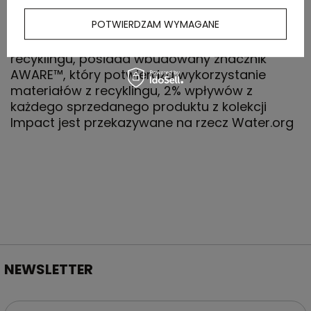
POTWIERDZAM WYMAGANE
Worek ze sznurkiem, wykonany w 70% z
bawełny i w 30% z poliestru pochodzących z
recyklingu, posiada wbudowany znacznik
AWARE™, który potwierdza wykorzystanie
materiałów z recyklingu, 2% wpływów z
każdego sprzedanego produktu z kolekcji
Impact jest przekazywane na rzecz Water.org
NEWSLETTER