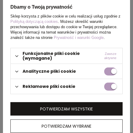
Dbamy o Twoją prywatność
PAKOWANIE
Sklep korzysta z plików cookie w celu realizacji usług zgodnie z
Polityką dotyczącą cookies
. Możesz określić warunki
przechowywania lub dostępu do cookie w Twojej przeglądarce.
Więcej informacji na temat warunków i prywatności można
Ilość szt. w
50
znaleźć także na stronie
Prywatność i warunki Google
.
kartonie
wewnętrznym
Funkcjonalne pliki cookie
Zawsze
(wymagane)
aktywne
Wymiary
47 x 40 x 20 cm
kartonu
Analityczne pliki cookie
zewnętrznego
Reklamowe pliki cookie
Waga
10
kartonu
zewnętrznego
POTWIERDZAM WSZYSTKIE
POTWIERDZAM WYBRANE
OPIS