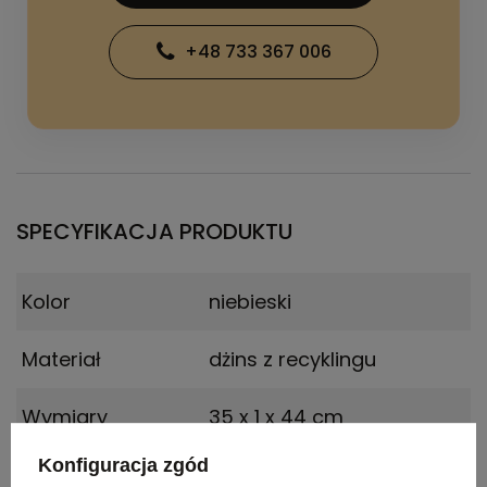
+48 733 367 006
SPECYFIKACJA PRODUKTU
Kolor
niebieski
Materiał
dżins z recyklingu
Wymiary
35 x 1 x 44 cm
produktu
Konfiguracja zgód