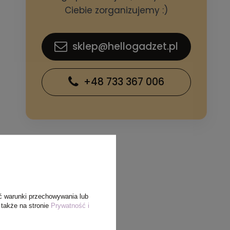
Ciebie zorganizujemy :)
sklep@hellogadzet.pl
+48 733 367 006
ć warunki przechowywania lub
 także na stronie
Prywatność i