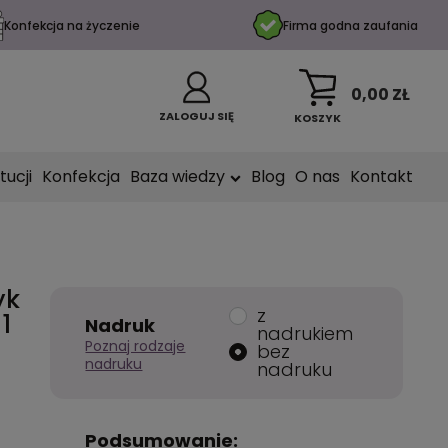
Konfekcja na życzenie
Firma godna zaufania
0,00 ZŁ
ZALOGUJ SIĘ
KOSZYK
tucji
Konfekcja
Baza wiedzy
Blog
O nas
Kontakt
yk
z
1
Nadruk
nadrukiem
Poznaj rodzaje
bez
nadruku
nadruku
Podsumowanie: