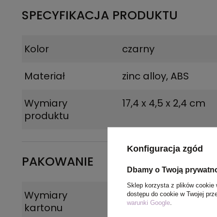
SPECYFIKACJA PRODUKTU
Kolor
czarny
Materiał
zinc alloy, ABS
Wymiary
17,4 x 4,5 x 2,4 cm
produktu
Konfiguracja zgód
PAKOWANIE
Dbamy o Twoją prywatn
Sklep korzysta z plików cookie 
Wymiary
43 x 26 x 35,5 cm
dostępu do cookie w Twojej prz
warunki Google
.
kartonu