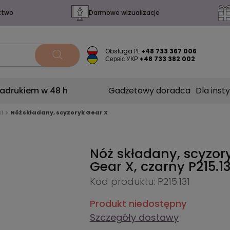
ztwo
Darmowe wizualizacje
Obsługa PL
+48 733 367 006
Сервіс УКР
+48 733 382 002
nadrukiem w 48 h
Gadżetowy doradca
Dla insty
ki
Nóż składany, scyzoryk Gear X
Nóż składany, scyzor
Gear X, czarny
P215.13
Kod produktu: P215.131
Produkt niedostępny
Szczegóły dostawy