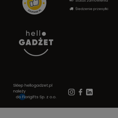
Status zamówienia
Śledzenie przesyłki
Sklep hellogadzet.pl
należy
do
Fiorigifts Sp. z o.o.