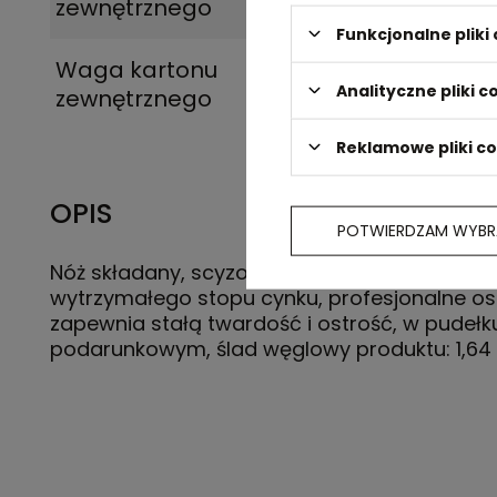
zewnętrznego
Funkcjonalne plik
Waga kartonu
30,1
Analityczne pliki c
zewnętrznego
Reklamowe pliki c
OPIS
POTWIERDZAM WYBR
Nóż składany, scyzoryk, posiada blokadę, w
wytrzymałego stopu cynku, profesjonalne os
zapewnia stałą twardość i ostrość, w pudełk
podarunkowym, ślad węglowy produktu: 1,64