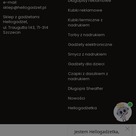
Długopisy reklamowe
e-mail:
sklep@hellogadzet.pl
Kubki reklamowe
Sklep z gadżetami
Kubki termiczne z
Hellogadżet
,
nadrukiem
ul. Traugutta 143
,
71-314
Szczecin
Torby z nadrukiem
Gadżety elektroniczne
Smycz z nadrukiem
Gadżety dla dzieci
Czapki z daszkiem z
nadrukiem
Długopis Sheaffer
Nowości
Hellogadżetka