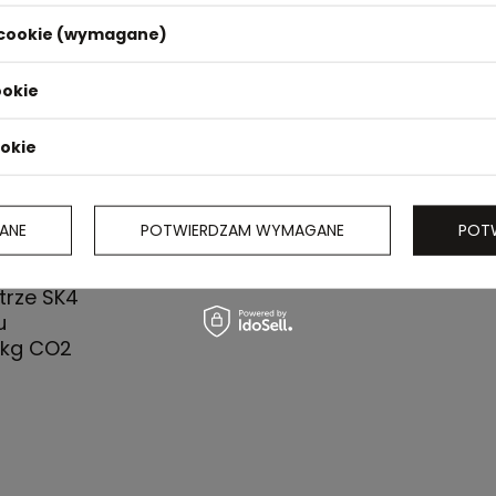
i cookie (wymagane)
ookie
ookie
ANE
POTWIERDZAM WYMAGANE
POT
ykonany z
trze SK4
u
 kg CO2