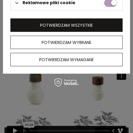
Sposób użycia: zakop naczynie w ziemi i
Reklamowe pliki cookie
napełnij wodą. Poziom wody należy uzupełniać
co 5 – 7 dni. Oszczędzaj do 70% wody w
porównaniu do tradycyjnego podlewania. Dbaj
POTWIERDZAM WSZYSTKIE
o swoje rośliny także podczas urlopu lub
wyjazdu służbowego! Wyprodukowane w
POTWIERDZAM WYBRANE
Europie / Made in Europe
POTWIERDZAM WYMAGANE