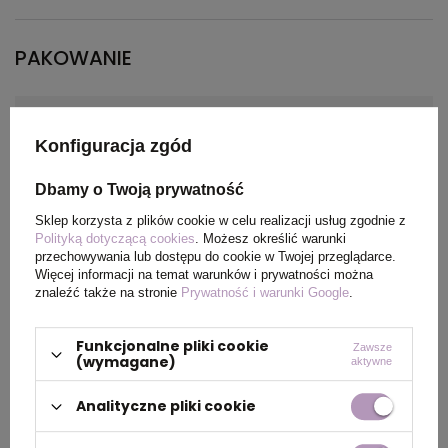
PAKOWANIE
Wymiary
0 x 0 x 0 cm
kartonu
Konfiguracja zgód
zewnętrznego
Dbamy o Twoją prywatność
Sklep korzysta z plików cookie w celu realizacji usług zgodnie z
Polityką dotyczącą cookies
. Możesz określić warunki
OPIS
przechowywania lub dostępu do cookie w Twojej przeglądarce.
Więcej informacji na temat warunków i prywatności można
znaleźć także na stronie
Prywatność i warunki Google
.
Ceramiczne naczynie do nawadniania roślin
doniczkowych i ogrodowych I'Riga 200 ml
marki B'RIGHT. Zakopane i napełnione wodą
Funkcjonalne pliki cookie
Zawsze
(wymagane)
przepuszcza ją całą swoją powierzchnią
aktywne
dostarczając bezpośrednio do korzeni rośliny.
Analityczne pliki cookie
Rozwiązanie to znacznie redukuje straty
związane ze spływem wody i parowaniem.