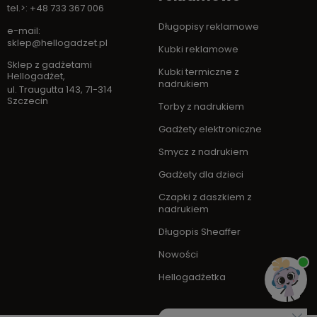
tel.>: +48 733 367 006
Długopisy reklamowe
e-mail:
sklep@hellogadzet.pl
Kubki reklamowe
Sklep z gadżetami
Kubki termiczne z
Hellogadżet
,
nadrukiem
ul. Traugutta 143
,
71-314
Szczecin
Torby z nadrukiem
Gadżety elektroniczne
Smycz z nadrukiem
Gadżety dla dzieci
Czapki z daszkiem z
nadrukiem
Długopis Sheaffer
Nowości
Hellogadżetka