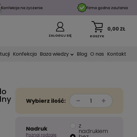
Konfekcja na życzenie
Firma godna zaufania
0,00 ZŁ
ZALOGUJ SIĘ
KOSZYK
tucji
Konfekcja
Baza wiedzy
Blog
O nas
Kontakt
do
lny
Wybierz ilość:
z
Nadruk
nadrukiem
Poznaj rodzaje
bez