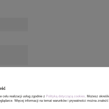
ość
w celu realizacji usług zgodnie z
Polityką dotyczącą cookies
. Możesz określi
eglądarce. Więcej informacji na temat warunków i prywatności można znaleźć