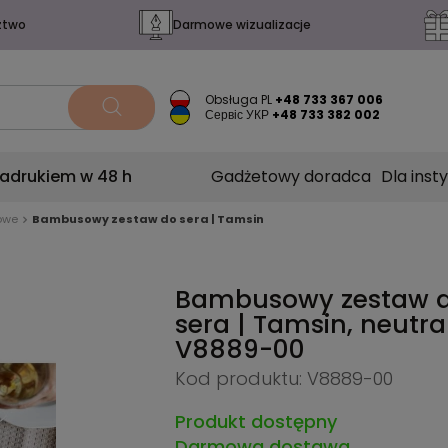
ztwo
Darmowe wizualizacje
Obsługa PL
+48 733 367 006
Сервіс УКР
+48 733 382 002
nadrukiem w 48 h
Gadżetowy doradca
Dla insty
owe
Bambusowy zestaw do sera | Tamsin
Bambusowy zestaw 
sera | Tamsin, neutra
V8889-00
Kod produktu: V8889-00
Produkt dostępny
Darmowa dostawa