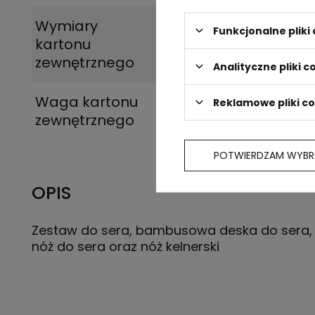
Wymiary
58 x 27 x 26,5 cm
Funkcjonalne plik
kartonu
zewnętrznego
Analityczne pliki c
Waga kartonu
17
Reklamowe pliki c
zewnętrznego
POTWIERDZAM WYBR
OPIS
Zestaw do sera, bambusowa deska do sera, 
nóż do sera oraz nóż kelnerski