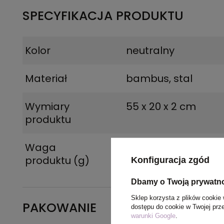
SPECYFIKACJA PRODUKTU
Kolor
neutralny
Materiał
bambus, stal
Wymiary
55 x 20 x 2 cm
produktu
Waga
1164
produktu (g)
Konfiguracja zgód
Dbamy o Twoją prywatn
Sklep korzysta z plików cookie 
PAKOWANIE
dostępu do cookie w Twojej prz
warunki Google
.