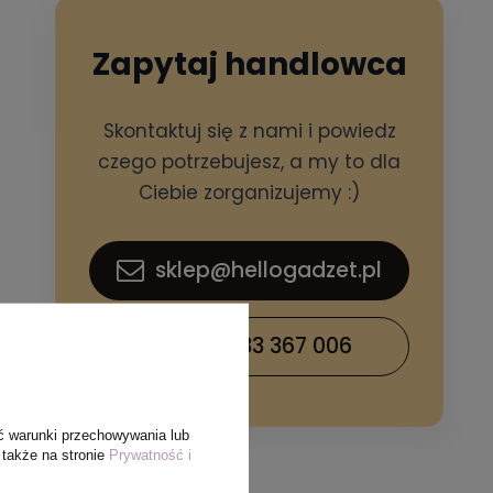
Zapytaj handlowca
Skontaktuj się z nami i powiedz
czego potrzebujesz, a my to dla
Ciebie zorganizujemy :)
sklep@hellogadzet.pl
+48 733 367 006
ć warunki przechowywania lub
 także na stronie
Prywatność i