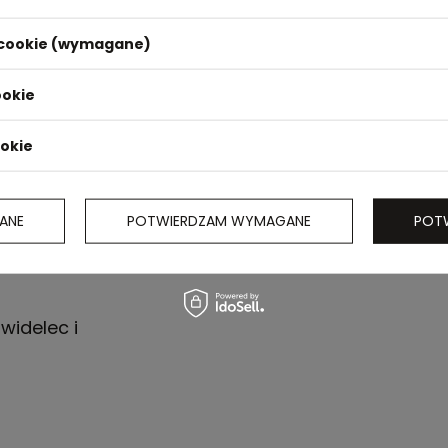
i cookie (wymagane)
ookie
ookie
ANE
POTWIERDZAM WYMAGANE
POT
widelec i