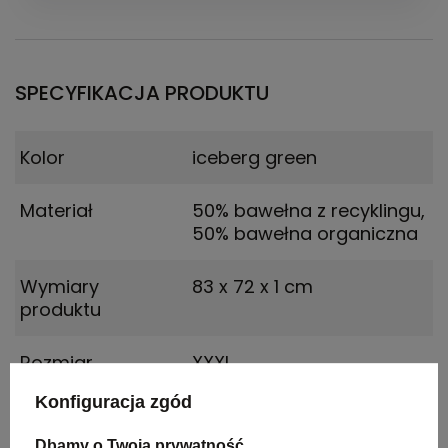
SPECYFIKACJA PRODUKTU
Kolor
iceberg green
Materiał
50% bawełna z recyklingu,
50% bawełna organiczna
Wymiary
83 x 72 x 1 cm
produktu
Rozmiar
XXXL
Konfiguracja zgód
Dbamy o Twoją prywatność