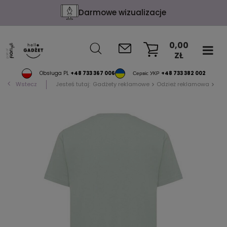
Darmowe wizualizacje
0,00
ZŁ
KOSZYK
Obsługa PL
+48 733 367 006
Сервіс УКР
+48 733 382 002
Wstecz
Jesteś tutaj:
Gadżety reklamowe
Odzież reklamowa
Luź