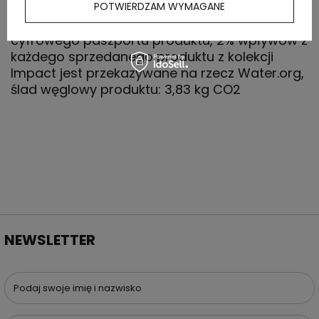
wykorzystanie materiałów z recyklingu,
POTWIERDZAM WYMAGANE
posiada kod QR na metce, który prowadzi do
cyfrowego paszportu produktu, 2% wpływów z
każdego sprzedanego produktu z kolekcji
Impact jest przekazywane na rzecz Water.org,
ślad węglowy produktu: 3,83 kg CO2
NEWSLETTER
Podaj swoje imię i nazwisko