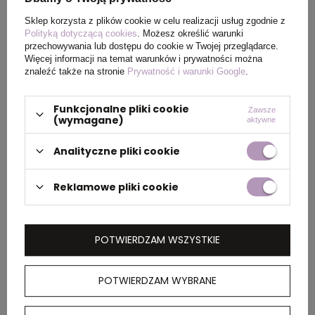
PAKOWANIE
Sklep korzysta z plików cookie w celu realizacji usług zgodnie z
Polityką dotyczącą cookies
. Możesz określić warunki
Ilość szt. w
5
przechowywania lub dostępu do cookie w Twojej przeglądarce.
Więcej informacji na temat warunków i prywatności można
kartonie
znaleźć także na stronie
Prywatność i warunki Google
.
wewnętrznym
Funkcjonalne pliki cookie
Zawsze
Wymiary
60 x 40 x 25 cm
(wymagane)
aktywne
kartonu
zewnętrznego
Analityczne pliki cookie
Reklamowe pliki cookie
OPIS
POTWIERDZAM WSZYSTKIE
Koszulka, unisex, luźny krój, okrągły dekolt,
krótkie rękawy, wykonana w 50% z bawełny z
recyklingu i w 50% z bawełny organicznej o
POTWIERDZAM WYBRANE
gramaturze 180 g/m2, posiada wbudowany
znacznik AWARE™, który potwierdza