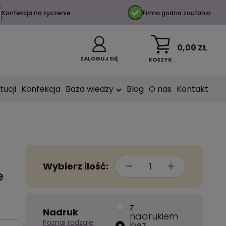
Konfekcja na życzenie
Firma godna zaufania
0,00 ZŁ
ZALOGUJ SIĘ
KOSZYK
tucji
Konfekcja
Baza wiedzy
Blog
O nas
Kontakt
q
Wybierz ilość:
e
z
Nadruk
nadrukiem
Poznaj rodzaje
bez