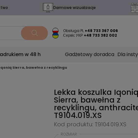
ztwo
Darmowe wizualizacje
Obsługa PL
+48 733 367 006
Сервіс УКР
+48 733 382 002
nadrukiem w 48 h
Gadżetowy doradca
Dla insty
Iqoniq Sierra, bawełna z recyklingu
Lekka koszulka Iqoni
Sierra, bawełna z
recyklingu, anthracit
T9104.019.XS
Kod produktu: T9104.019.XS
ROZMIAR