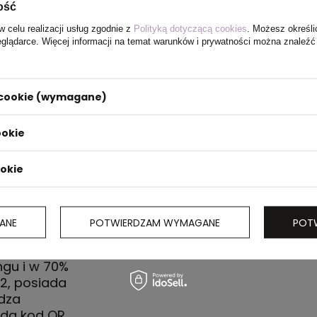
ość
w celu realizacji usług zgodnie z
Polityką dotyczącą cookies
. Możesz określi
eglądarce. Więcej informacji na temat warunków i prywatności można znaleźć
i cookie (wymagane)
ookie
ookie
ANE
POTWIERDZAM WYMAGANE
POT
, krótkie
ngu i w 70%
2, posiada
dza
ada kod QR