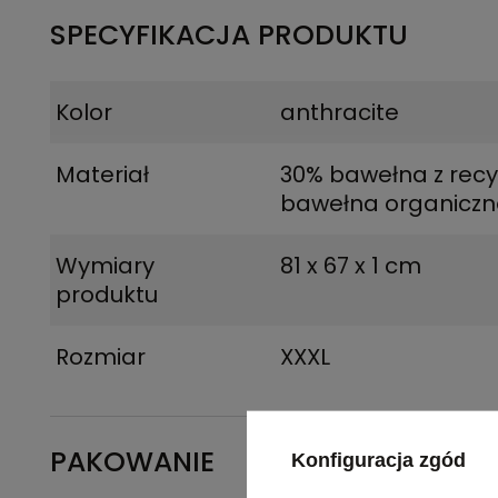
SPECYFIKACJA PRODUKTU
Kolor
anthracite
Materiał
30% bawełna z recy
bawełna organicz
Wymiary
81 x 67 x 1 cm
produktu
Rozmiar
XXXL
PAKOWANIE
Konfiguracja zgód