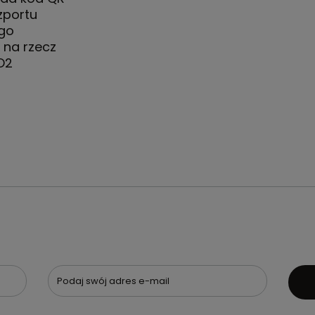
zportu
go
 na rzecz
O2
Podaj swój adres e-mail