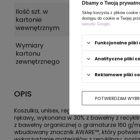
Dbamy o Twoją prywatn
Ilość szt. w
5
Sklep korzysta z plików cookie 
kartonie
dostępu do cookie w Twojej prz
warunki Google
.
wewnętrznym
Funkcjonalne plik
Wymiary
60 x 40 x 25 cm
kartonu
Analityczne pliki c
zewnętrznego
Reklamowe pliki c
OPIS
POTWIERDZAM WYBR
Koszulka, unisex, regularny krój, okrągły dekolt
rękawy, wykonana w 30% z bawełny z recykli
z bawełny organicznej o gramaturze 160 g/m
wbudowany znacznik AWARE™, który potwier
wykorzystanie materiałów z recyklingu, posi