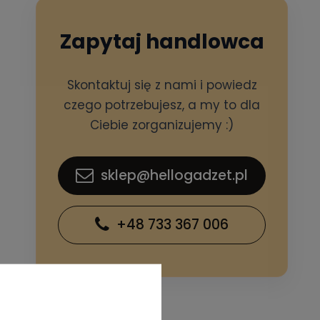
Zapytaj handlowca
Skontaktuj się z nami i powiedz
czego potrzebujesz, a my to dla
Ciebie zorganizujemy :)
sklep@hellogadzet.pl
+48 733 367 006