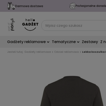
Profesjonalne dorad
Darmowa dostawa
Gadżety reklamowe
Tematyczne
Zestawy
Z 
Jesteś tutaj:
Gadżety reklamowe
Odzież reklamowa
Lekka koszulka 