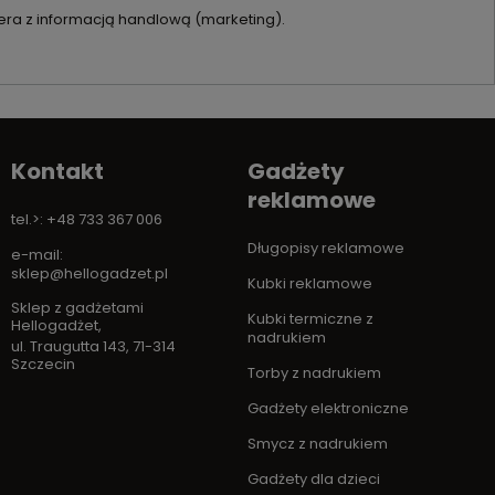
ra z informacją handlową (marketing).
Kontakt
Gadżety
reklamowe
tel.>: +48 733 367 006
Długopisy reklamowe
e-mail:
sklep@hellogadzet.pl
Kubki reklamowe
Sklep z gadżetami
Kubki termiczne z
Hellogadżet
,
nadrukiem
ul. Traugutta 143
,
71-314
Szczecin
Torby z nadrukiem
Gadżety elektroniczne
Smycz z nadrukiem
Gadżety dla dzieci