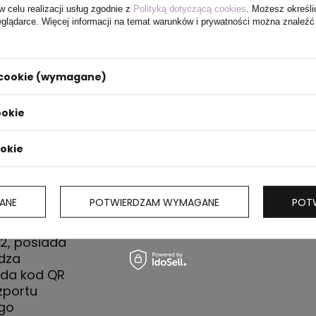
w celu realizacji usług zgodnie z
Polityką dotyczącą cookies
. Możesz określi
eglądarce. Więcej informacji na temat warunków i prywatności można znaleźć
i cookie (wymagane)
ookie
ookie
ANE
POTWIERDZAM WYMAGANE
POT
olt, krótkie
ngu i w 70%
2, posiada
dza
ada kod QR
zportu
go