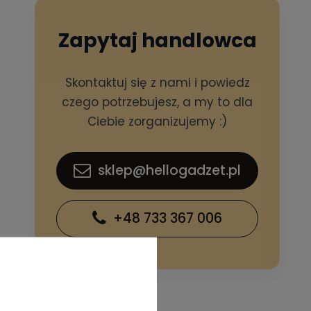
Zapytaj handlowca
Skontaktuj się z nami i powiedz
czego potrzebujesz, a my to dla
Ciebie zorganizujemy :)
sklep@hellogadzet.pl
+48 733 367 006