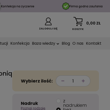
Konfekcja na życzenie
Firma godna zaufania
0,00 ZŁ
ZALOGUJ SIĘ
KOSZYK
tucji
Konfekcja
Baza wiedzy
Blog
O nas
Kontakt
oniq
Wybierz ilość:
z
Nadruk
nadrukiem
Poznaj rodzaje
bez