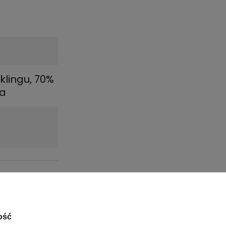
klingu, 70%
na
ość