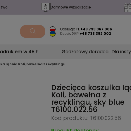
ztwo
Darmowe wizualizacje
Obsługa PL
+48 733 367 006
Сервіс УКР
+48 733 382 002
nadrukiem w 48 h
Gadżetowy doradca
Dla insty
ka Iqoniq Koli, bawełna z recyklingu
Dziecięca koszulka Iq
Koli, bawełna z
recyklingu, sky blue
T6100.022.56
Kod produktu: T6100.022.56
Produkt dostępny