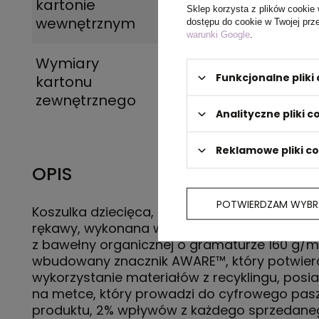
kartonie
Sklep korzysta z plików cookie 
wewnętrznym
dostępu do cookie w Twojej prz
warunki Google
.
Wymiary
60 x 40 x 20 cm
Funkcjonalne plik
kartonu
zewnętrznego
Analityczne pliki c
Reklamowe pliki c
OPIS
POTWIERDZAM WYBR
Koszulka dziecięca, regularny krój, okrągły dek
rękawy, wykonana w 30% z bawełny z recykli
z bawełny organicznej o gramaturze 160 g/m
wbudowany znacznik AWARE™, który potwier
wykorzystanie materiałów z recyklingu, posi
na metce, który prowadzi do cyfrowego pas
produktu, 2% wpływów z każdego sprzedane