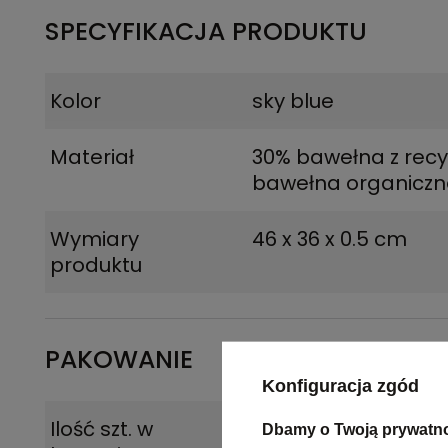
SPECYFIKACJA PRODUKTU
Kolor
sky blue
Materiał
30% bawełna z recy
bawełna organicz
Wymiary
46 x 36 x 0.5 cm
produktu
PAKOWANIE
Konfiguracja zgód
Ilość szt. w
5
Dbamy o Twoją prywatn