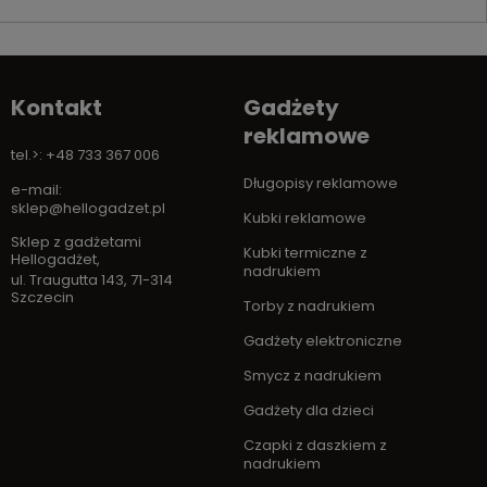
Kontakt
Gadżety
reklamowe
tel.>: +48 733 367 006
Długopisy reklamowe
e-mail:
sklep@hellogadzet.pl
Kubki reklamowe
Sklep z gadżetami
Kubki termiczne z
Hellogadżet
,
nadrukiem
ul. Traugutta 143
,
71-314
Szczecin
Torby z nadrukiem
Gadżety elektroniczne
Smycz z nadrukiem
Gadżety dla dzieci
Czapki z daszkiem z
nadrukiem