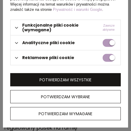
Więcej informacji na temat warunków i prywatności można
PAKOWANIE
znaleźć także na stronie
Prywatność i warunki Google
.
Funkcjonalne pliki cookie
Zawsze
Wymiary
44 x 32 x 62 cm
(wymagane)
aktywne
kartonu
zewnętrznego
Analityczne pliki cookie
Waga
10,4
Reklamowe pliki cookie
kartonu
zewnętrznego
POTWIERDZAM WSZYSTKIE
OPIS
POTWIERDZAM WYBRANE
Torba na laptopa 15", przegroda główna
zapinana na zamek, wyściełana wewnątrz,
POTWIERDZAM WYMAGANE
przednia kieszeń zamykana na zamek,
regulowany pasek na ramię