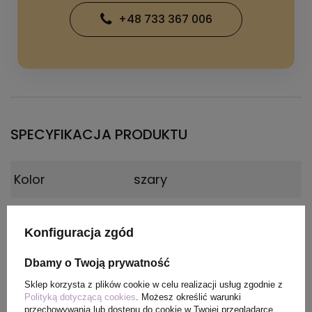
+48 733 367 006
SPECYFIKACJA PRODUKTU
Kolor
szary
Materiał
metal, plastik
Konfiguracja zgód
Wymiary
29 x 3 x 28 cm
Dbamy o Twoją prywatność
produktu
Sklep korzysta z plików cookie w celu realizacji usług zgodnie z
Polityką dotyczącą cookies
. Możesz określić warunki
przechowywania lub dostępu do cookie w Twojej przeglądarce.