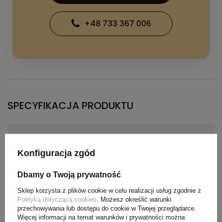
+48 733 367 006
SPECYFIKACJA PRODUKTU
Kolor
srebrny
Konfiguracja zgód
Materiał
Stal nierdzewna
Dbamy o Twoją prywatność
Wymiary
20 x 14,5 x 6,2 cm
Sklep korzysta z plików cookie w celu realizacji usług zgodnie z
produktu
Polityką dotyczącą cookies
. Możesz określić warunki
przechowywania lub dostępu do cookie w Twojej przeglądarce.
Więcej informacji na temat warunków i prywatności można