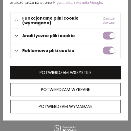
znaleźć także na stronie
Prywatność i warunki Google
.
PAKOWANIE
Funkcjonalne pliki cookie
Zawsze
(wymagane)
aktywne
Wymiary
44 x 47 x 41 cm
Analityczne pliki cookie
kartonu
zewnętrznego
Reklamowe pliki cookie
Waga
0,8
kartonu
POTWIERDZAM WSZYSTKIE
zewnętrznego
POTWIERDZAM WYBRANE
OPIS
POTWIERDZAM WYMAGANE
Pudełko śniadaniowe 1100 ml