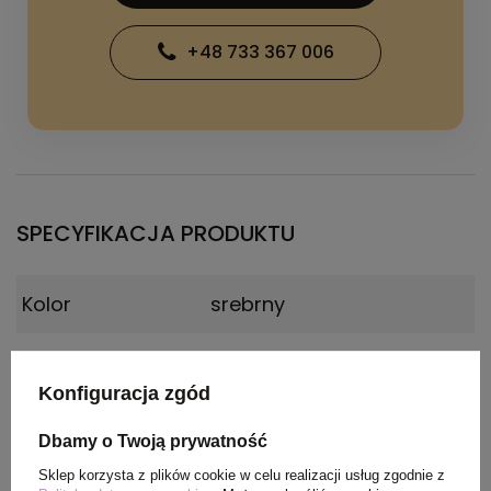
+48 733 367 006
SPECYFIKACJA PRODUKTU
Kolor
srebrny
Materiał
Stal nierdzewna
Konfiguracja zgód
Wymiary
Ø7,8 x 10,5 cm
Dbamy o Twoją prywatność
produktu
Sklep korzysta z plików cookie w celu realizacji usług zgodnie z