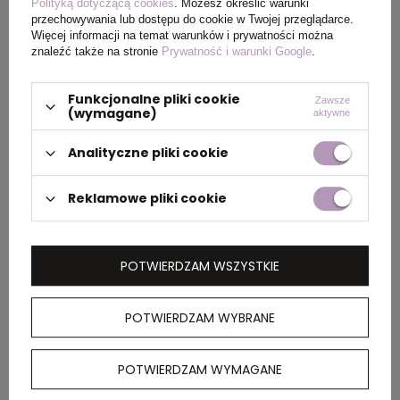
Polityką dotyczącą cookies
. Możesz określić warunki
przechowywania lub dostępu do cookie w Twojej przeglądarce.
Więcej informacji na temat warunków i prywatności można
PAKOWANIE
znaleźć także na stronie
Prywatność i warunki Google
.
Funkcjonalne pliki cookie
Ilość szt. w
50
Zawsze
(wymagane)
aktywne
kartonie
wewnętrznym
Analityczne pliki cookie
Wymiary
44 x 24 x 19 cm
Reklamowe pliki cookie
kartonu
zewnętrznego
POTWIERDZAM WSZYSTKIE
Waga
7,8
kartonu
zewnętrznego
POTWIERDZAM WYBRANE
POTWIERDZAM WYMAGANE
OPIS