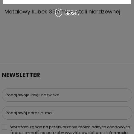
Metalowy kubek 350 ml ze stali nierdzewnej
NEWSLETTER
Podaj swoje imię i nazwisko
Podaj swój adres e-mail
Wyrażam zgodę na przetwarzanie moich danych osobowych
(adres e-mail) na potrzeby wysyłki newslettera z informacją