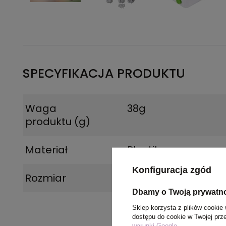
SPECYFIKACJA PRODUKTU
Waga
38g
produktu (g)
Materiał
Plastik
Konfiguracja zgód
Rozmiar
3,3 x 3,3 x 3,3 cm
Dbamy o Twoją prywatn
Sklep korzysta z plików cookie 
dostępu do cookie w Twojej prz
warunki Google
.