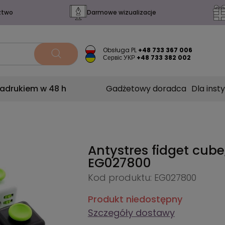
ztwo
Darmowe wizualizacje
Obsługa PL
+48 733 367 006
Сервіс УКР
+48 733 382 002
nadrukiem w 48 h
Gadżetowy doradca
Dla insty
Antystres fidget cube
EG027800
Kod produktu: EG027800
Produkt niedostępny
Szczegóły dostawy