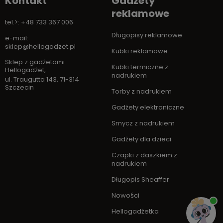
Kontakt
Gadżety
reklamowe
tel.>: +48 733 367 006
Długopisy reklamowe
e-mail:
sklep@hellogadzet.pl
Kubki reklamowe
Sklep z gadżetami
Kubki termiczne z
Hellogadżet
,
nadrukiem
ul. Traugutta 143
,
71-314
Szczecin
Torby z nadrukiem
Gadżety elektroniczne
Smycz z nadrukiem
Gadżety dla dzieci
Czapki z daszkiem z
nadrukiem
Długopis Sheaffer
Nowości
Hellogadżetka