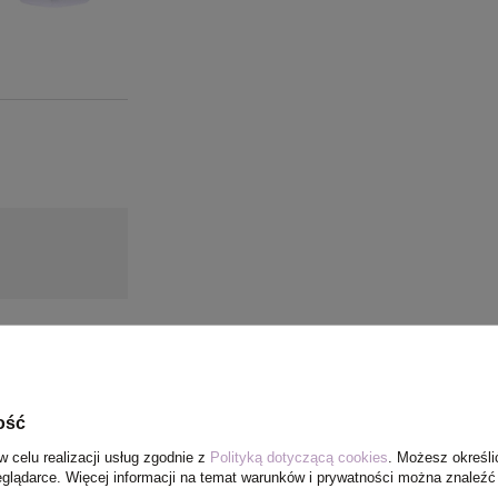
ość
w celu realizacji usług zgodnie z
Polityką dotyczącą cookies
. Możesz określi
eglądarce. Więcej informacji na temat warunków i prywatności można znaleźć