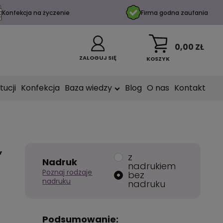
Konfekcja na życzenie
Firma godna zaufania
0,00 ZŁ
ZALOGUJ SIĘ
KOSZYK
tucji
Konfekcja
Baza wiedzy
Blog
O nas
Kontakt
,
z
Nadruk
nadrukiem
Poznaj rodzaje
bez
nadruku
nadruku
Podsumowanie: