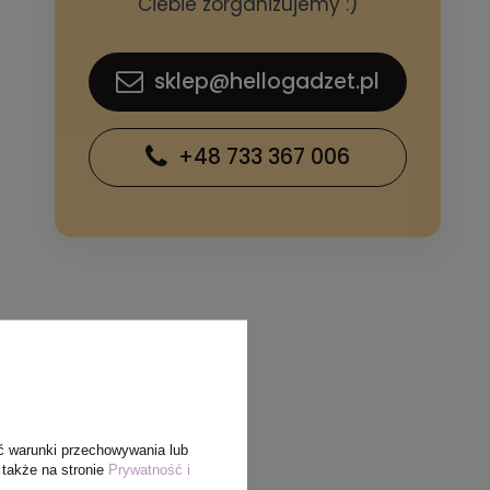
Ciebie zorganizujemy :)
sklep@hellogadzet.pl
+48 733 367 006
ć warunki przechowywania lub
 także na stronie
Prywatność i