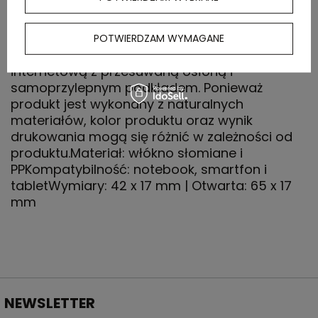
OPIS
POTWIERDZAM WYMAGANE
Uniwersalny ochraniacz na kamerę
internetową z przesuwaną osłoną i
samoprzylepnym podkładem. Ponieważ
produkt jest wykonany z naturalnych
materiałów, kolor produktu oraz wynik
drukowania mogą się różnić w zależności od
produktu.Materiał: włókno słomiane i
PPKompatybilność: notebook, smartfon i
tabletWymiary: 42 x 17 mm | Otwarta: 65 x 17
mm
NEWSLETTER