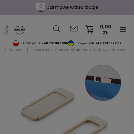
Darmowe wizualizacje
0,00
ZŁ
KOSZYK
Obsługa PL
+48 733 367 006
Сервіс УКР
+48 733 382 002
Wstecz
Jesteś tutaj:
Gadżety reklamowe
Gadżety elektroniczne