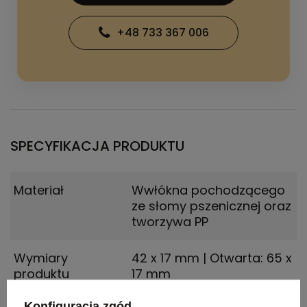
+48 733 367 006
SPECYFIKACJA PRODUKTU
Materiał
Wwłókna pochodzącego
ze słomy pszenicznej oraz
tworzywa PP
Wymiary
42 x 17 mm | Otwarta: 65 x
produktu
17 mm
Konfiguracja zgód