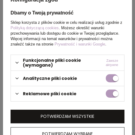
PAKOWANIE
Dbamy o Twoją prywatność
Sklep korzysta z plików cookie w celu realizacji usług zgodnie z
Polityką dotyczącą cookies
. Możesz określić warunki
Wymiary
0.4x0.36x0.205
przechowywania lub dostępu do cookie w Twojej przeglądarce.
kartonu
Więcej informacji na temat warunków i prywatności można
znaleźć także na stronie
Prywatność i warunki Google
.
zewnętrznego
(m)
Funkcjonalne pliki cookie
Zawsze
(wymagane)
aktywne
Ilość szt. w
2500
kartonie
Analityczne pliki cookie
wewnętrznym
Reklamowe pliki cookie
Waga
8.000
kartonu
zewnętrznego
POTWIERDZAM WSZYSTKIE
(kg)
POTWIERDZAM WYBRANE