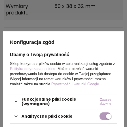
Wymiary
80 x 38 x 32 mm
produktu
PAKOWANIE
Konfiguracja zgód
Dbamy o Twoją prywatność
Wymiary
0.455x0.235x0.23
kartonu
Sklep korzysta z plików cookie w celu realizacji usług zgodnie z
zewnętrznego
Polityką dotyczącą cookies
. Możesz określić warunki
przechowywania lub dostępu do cookie w Twojej przeglądarce.
(m)
Więcej informacji na temat warunków i prywatności można
znaleźć także na stronie
Prywatność i warunki Google
.
Ilość szt. w
25
kartonie
Funkcjonalne pliki cookie
Zawsze
wewnętrznym
(wymagane)
aktywne
Analityczne pliki cookie
Waga
4.000
kartonu