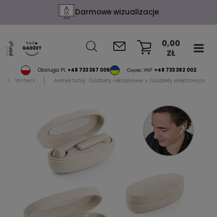
Darmowe wizualizacje
0,00
ZŁ
KOSZYK
Obsługa PL
+48 733 367 006
Сервіс УКР
+48 733 382 002
Wstecz
Jesteś tutaj:
Gadżety reklamowe
Gadżety elektroniczne