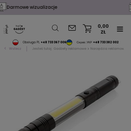
Konfekcja na życzenie
0,00
ZŁ
KOSZYK
Obsługa PL
+48 733 367 006
Сервіс УКР
+48 733 382 002
Wstecz
Jesteś tutaj:
Gadżety reklamowe
Narzędzia reklamowe