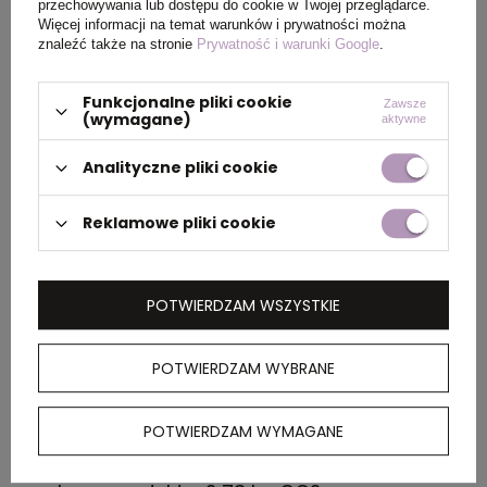
przechowywania lub dostępu do cookie w Twojej przeglądarce.
Więcej informacji na temat warunków i prywatności można
Ilość szt. w
25
znaleźć także na stronie
Prywatność i warunki Google
.
kartonie
wewnętrznym
Funkcjonalne pliki cookie
Zawsze
(wymagane)
aktywne
Wymiary
37,5 x 29 x 20 cm
Analityczne pliki cookie
kartonu
zewnętrznego
Reklamowe pliki cookie
OPIS
POTWIERDZAM WSZYSTKIE
Teleskopowa latarka COB, obudowa
wykonana z aluminium, elastyczna, wysuwana
POTWIERDZAM WYBRANE
końcówka wyposażona jest w 3 diody LED oraz
magnes do wyciągania przedmiotów z trudno
POTWIERDZAM WYMAGANE
dostępnych miejsc, z boku jasne światło COB
80 lumenów, baterie w komplecie, ślad