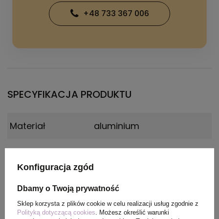
+48 733 367 006
SPECYFIKACJA PRODUKTU
Materiał
aluminium
Wymiary
25,4 x ø 3 cm
produktu
Konfiguracja zgód
Dbamy o Twoją prywatność
Sklep korzysta z plików cookie w celu realizacji usług zgodnie z
PAKOWANIE
Polityką dotyczącą cookies
. Możesz określić warunki