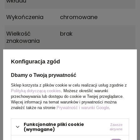
wkładu
Wykończenia
chromowane
Wielkość
brak
znakowania
Grupa
-
Konfiguracja zgód
znakowania
Dbamy o Twoją prywatność
Opakowanie
etui Sheaffer
Sklep korzysta z plików cookie w celu realizacji usług zgodnie z
Polityką dotyczącą cookies
. Możesz określić warunki
Kolor tuszu
czarny
przechowywania lub dostępu do cookie w Twojej przeglądarce.
Więcej informacji na temat warunków i prywatności można
znaleźć także na stronie
Prywatność i warunki Google
.
OPIS
Funkcjonalne pliki cookie
Zawsze
(wymagane)
aktywne
Pióro wieczne
Sheaffer 100
model
9272