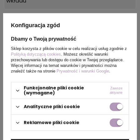
wkładu
Wykończenia
złote
Konfiguracja zgód
Wielkość
40 x 7 mm
Dbamy o Twoją prywatność
znakowania
Sklep korzysta z plików cookie w celu realizacji usług zgodnie z
Polityką dotyczącą cookies
. Możesz określić warunki
Grupa
laser
przechowywania lub dostępu do cookie w Twojej przeglądarce.
znakowania
Więcej informacji na temat warunków i prywatności można
znaleźć także na stronie
Prywatność i warunki Google
.
Opakowanie
etui Sheaffer
Funkcjonalne pliki cookie
Zawsze
(wymagane)
aktywne
Kolor tuszu
czarny
Analityczne pliki cookie
OPIS
Reklamowe pliki cookie
Długopis
Sheaffer 100
model
9340
posiada