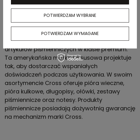
w dłoni te eleganckie i awangardowe artykuły
piśmiennicze. Opływowy, romboidalny korpus i
POTWIERDZAM WYBRANE
idealnie zintegrowany klips oddaje odważną
linię miejskiego designu.
POTWIERDZAM WYMAGANE
Już ponad 170 lat,
Cross
tworzy kolekcje
artykułów piśmienniczych w klasie premium.
Ta amerykańska marka luksusowa projektuje
tak, aby dostarczać wspaniałych
doświadczeń podczas użytkowania. W swoim
asortymencie Cross oferuje pióra wieczne,
pióra kulkowe, długopisy, ołówki, zestawy
piśmiennicze oraz notesy. Produkty
piśmiennicze posiadają dożywotnią gwarancję
na mechanizm marki Cross.