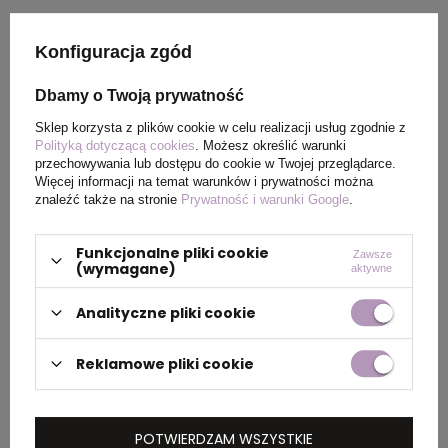
Opakowanie
etui Premium
Konfiguracja zgód
Kolor tuszu
czarny
Dbamy o Twoją prywatność
Sklep korzysta z plików cookie w celu realizacji usług zgodnie z
Polityką dotyczącą cookies
. Możesz określić warunki
przechowywania lub dostępu do cookie w Twojej przeglądarce.
OPIS
Więcej informacji na temat warunków i prywatności można
znaleźć także na stronie
Prywatność i warunki Google
.
Długopis
Cross ATX
posiada korpus z fakturą
w diamenty w kolorze tytanowo-szarym i
Funkcjonalne pliki cookie
Zawsze
(wymagane)
aktywne
szare elementy powlekane metodą PVD.
Produkt zapakowano w etui premium.
Analityczne pliki cookie
Kolekcja
Cross ATX
zaprojektowana zgodnie z
Reklamowe pliki cookie
trendami nowoczesnego wzornictwa
przemysłowego bazującego na symetrii. To
czysta przyjemność posiadać i móc trzymać
POTWIERDZAM WSZYSTKIE