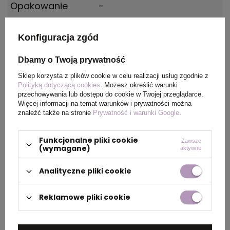
Opakowanie
-
Konfiguracja zgód
OPIS
Dbamy o Twoją prywatność
Clipbook
fILOFAX
Classic Pastels
to
Sklep korzysta z plików cookie w celu realizacji usług zgodnie z
terminarze w rozmiarze A5 z notatnikiem, z
Polityką dotyczącą cookies
. Możesz określić warunki
przechowywania lub dostępu do cookie w Twojej przeglądarce.
wymiennymi wkładami, w miękkiej i elastycznej
Więcej informacji na temat warunków i prywatności można
okładce z eko-skóry w pastelowych kolorach
znaleźć także na stronie
Prywatność i warunki Google
.
- niebieski. To połączenie funkcji klasycznego
Funkcjonalne pliki cookie
notesu z kalendarzem bez ograniczeń
Zawsze
(wymagane)
aktywne
związanych z limitem miejsca lub
przeterminowaniem. Przemyślana konstrukcja
Analityczne pliki cookie
rozszerza się, gdy dodasz więcej stron lub
zmniejsza się, gdy już ich nie potrzebujesz.
Reklamowe pliki cookie
ringi zewnętrzne na grzbiecie