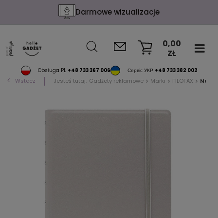
Darmowe wizualizacje
0,00
ZŁ
KOSZYK
Obsługa PL
+48 733 367 006
Сервіс УКР
+48 733 382 002
Wstecz
Jesteś tutaj:
Gadżety reklamowe
Marki
FILOFAX
Noteb