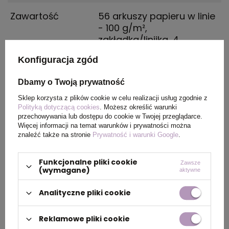
Zawartość
56 arkuszy papieru w linie
- 100 g/m²,
zakładka/linijka, 4
przegródki z indeksami
Konfiguracja zgód
Opakowanie
-
Dbamy o Twoją prywatność
Sklep korzysta z plików cookie w celu realizacji usług zgodnie z
Polityką dotyczącą cookies
. Możesz określić warunki
OPIS
przechowywania lub dostępu do cookie w Twojej przeglądarce.
Więcej informacji na temat warunków i prywatności można
znaleźć także na stronie
Prywatność i warunki Google
.
Notebook
fILOFAX
Classic Pastels
to notatnik
w rozmiarze A5 z okładką z ekoskóry w
Funkcjonalne pliki cookie
Zawsze
(wymagane)
aktywne
pastelowych kolorach - szary, zamykany
elastyczną gumką z białym brzegiem. Posiada
Analityczne pliki cookie
sprytną konstrukcję, która pozwala na łatwe
dodawanie, wyjmowanie lub zmianę położenia
Reklamowe pliki cookie
stron w celu indywidualnej personalizacji. W