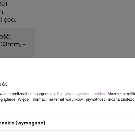
20)
m
dlęca.
ość:
ć: 33mm
,
•
ość
w celu realizacji usług zgodnie z
Polityką dotyczącą cookies
. Możesz określi
eglądarce. Więcej informacji na temat warunków i prywatności można znaleźć
i cookie (wymagane)