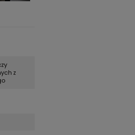
czy
ych z
go