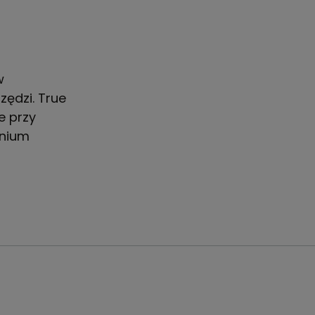
w
zędzi. True
e przy
inium