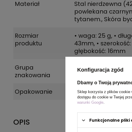
Materiał
Stal nierdzewna (4
powlekana czarny
tytanem.
,
Skóra by
Rozmiar
• waga: 25 g
,
• dług
produktu
43mm
,
• szerokoś
głębokość: 16mm
Grupa
laser
Konfiguracja zgód
znakowania
Dbamy o Twoją prywatn
Opakowanie
blister
Sklep korzysta z plików cookie 
dostępu do cookie w Twojej prz
warunki Google
.
OPIS
Funkcjonalne plik