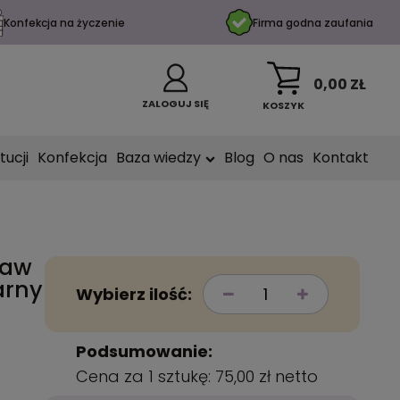
Konfekcja na życzenie
Firma godna zaufania
0,00 ZŁ
ZALOGUJ SIĘ
KOSZYK
tucji
Konfekcja
Baza wiedzy
Blog
O nas
Kontakt
taw
arny
Wybierz ilość:
Podsumowanie:
Cena za 1 sztukę:
75,00 zł
netto