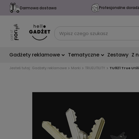
Profesjonalne dorad
Darmowa dostawa
Gadżety reklamowe
Tematyczne
Zestawy
Z 
Jesteś tutaj:
Gadżety reklamowe
Marki
TRUEUTILITY
TU921 True Uti