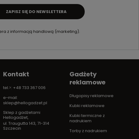
ZAPISZ SIĘ DO NEWSLETTERA
ra z informacją handlową (marketing).
Kontakt
Gadżety
reklamowe
tel.>: +48 733 367 006
Długopisy reklamowe
e-mail:
sklep@hellogadzet.pl
Kubki reklamowe
Sklep z gadżetami
Kubki termiczne z
Hellogadżet
,
nadrukiem
ul. Traugutta 143
,
71-314
Szczecin
Torby z nadrukiem