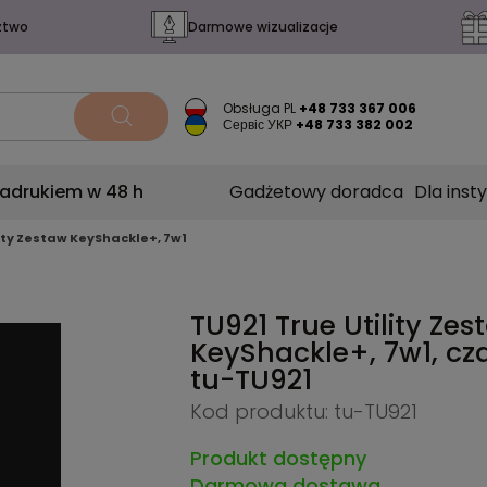
ztwo
Darmowe wizualizacje
Obsługa PL
+48 733 367 006
Сервіс УКР
+48 733 382 002
nadrukiem w 48 h
Gadżetowy doradca
Dla insty
lity Zestaw KeyShackle+, 7w1
TU921 True Utility Zes
KeyShackle+, 7w1, cz
tu-TU921
Kod produktu: tu-TU921
Produkt dostępny
Darmowa dostawa