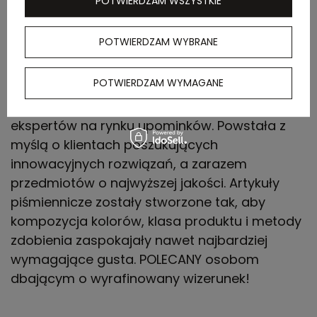
POTWIERDZAM WSZYSTKIE
oryginalne etui Basic.
Vela
to kolekcja idealna dla osób z dużą
POTWIERDZAM WYBRANE
wyobraźnią, wrażliwych, zdecydowanych w
swoich wyborach.
POTWIERDZAM WYMAGANE
®
exo
to autorska marka zespołu polskich
ekspertów na rynku upominków. Powstała z
myślą o klientach poszukujących
innowacyjnych rozwiązań, a zarazem
przedmiotów o najwyższej jakości. Artykuły
piśmiennicze zostały stworzone tak, aby
kompozycja kolorów, klasa produktu i metody
zdobienia zaspokajały nawet najbardziej
wymagające gusta. POLECANY osobom
dbającym o wyrafinowany wizerunek!