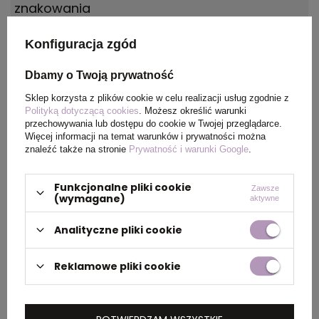
znakowania
Konfiguracja zgód
Wielkość
40 x 5 mm
znakowania
Dbamy o Twoją prywatność
Opakowanie
etui Basic
Sklep korzysta z plików cookie w celu realizacji usług zgodnie z
Polityką dotyczącą cookies
. Możesz określić warunki
przechowywania lub dostępu do cookie w Twojej przeglądarce.
Więcej informacji na temat warunków i prywatności można
znaleźć także na stronie
Prywatność i warunki Google
.
OPIS
Funkcjonalne pliki cookie
Zawsze
Pełen energii długopis
Vela
, polskiej marki
exo
,
(wymagane)
aktywne
posiada korpus pokryty czarnym matowym
Analityczne pliki cookie
lakierem oraz złote wykończenia. Logo marki
zostało umieszczone na klipsie i na korpusie
Reklamowe pliki cookie
poniżej. Przekręcany mechanizm włączający.
Długopisy zaopatrzono we wkład z niebieskim
tuszem. Każdy długopis został zapakowany w