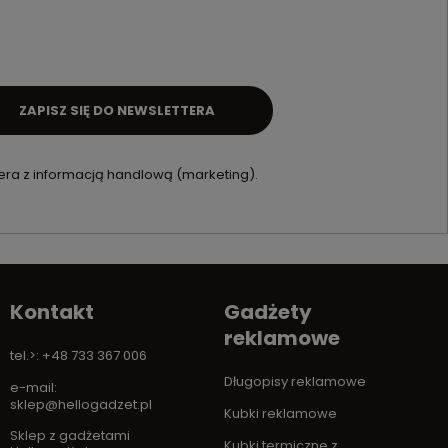
ZAPISZ SIĘ DO NEWSLETTERA
ra z informacją handlową (marketing).
Kontakt
Gadżety
reklamowe
tel.>: +48 733 367 006
Długopisy reklamowe
e-mail:
sklep@hellogadzet.pl
Kubki reklamowe
Sklep z gadżetami
Kubki termiczne z