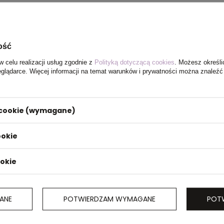
ość
w celu realizacji usług zgodnie z
Polityką dotyczącą cookies
. Możesz określi
eglądarce. Więcej informacji na temat warunków i prywatności można znaleźć
i cookie (wymagane)
ookie
ookie
ANE
POTWIERDZAM WYMAGANE
POT
iada
 lakierem,