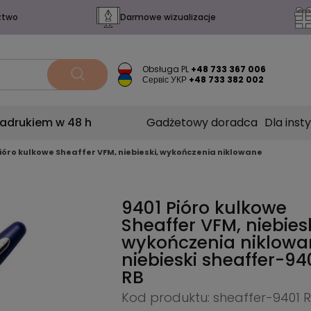
ztwo
Darmowe wizualizacje
Obsługa PL
+48 733 367 006
Сервіс УКР
+48 733 382 002
nadrukiem w 48 h
Gadżetowy doradca
Dla insty
Pióro kulkowe Sheaffer VFM, niebieski, wykończenia niklowane
9401 Pióro kulkowe
Sheaffer VFM, niebiesk
wykończenia niklowa
niebieski
sheaffer-94
RB
Kod produktu: sheaffer-9401 