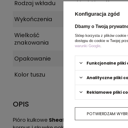
Rodzaj wkładu
wkład Sheaffer
Konfiguracja zgód
Wykończenia
niklowane
Dbamy o Twoją prywatn
Wielkość
35 x 5 mm
Sklep korzysta z plików cookie 
dostępu do cookie w Twojej prz
znakowania
warunki Google
.
Opakowanie
etui Sheaffer
Funkcjonalne plik
Kolor tuszu
Blue
,
czarny
Analityczne pliki c
Reklamowe pliki c
OPIS
POTWIERDZAM WYBR
Pióro kulkowe
Sheaffer VFM
model
9401
pos
korpus i skuwkę pokryte niebieskim matowym