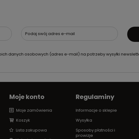
Podaj swój adres e-mail
ch danych osobowych (adres e-mail) na potrzeby wysyłki newslette
Moje konto
Regulaminy
Moje zamówienia
Informacje o sklepie
Koszyk
Wysyłka
Lista zakupowa
Sposoby płatności i
prowizje