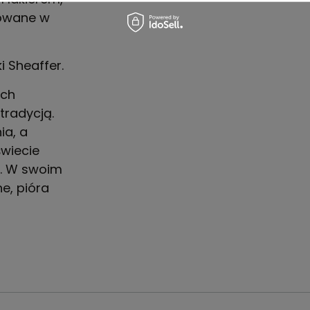
kowane w
 Sheaffer.
ych
tradycją.
ia, a
wiecie
ci. W swoim
e, pióra