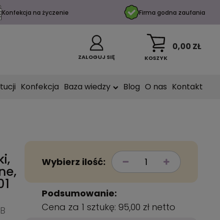
Konfekcja na życzenie
Firma godna zaufania
0,00 ZŁ
ZALOGUJ SIĘ
KOSZYK
tucji
Konfekcja
Baza wiedzy
Blog
O nas
Kontakt
i,
Wybierz ilość:
ne,
01
Podsumowanie:
Cena za 1 sztukę:
95,00 zł
netto
RB