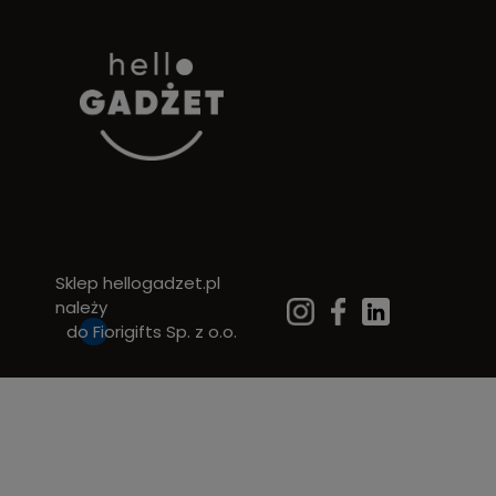
Sklep hellogadzet.pl
należy
do
Fiorigifts Sp. z o.o.