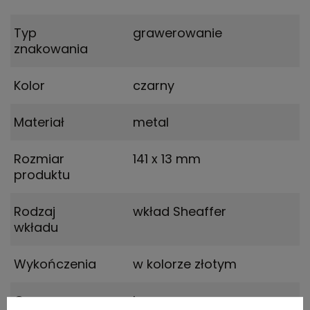
Typ
grawerowanie
znakowania
Kolor
czarny
Materiał
metal
Rozmiar
141 x 13 mm
produktu
Rodzaj
wkład Sheaffer
wkładu
Wykończenia
w kolorze złotym
Grupa
laser