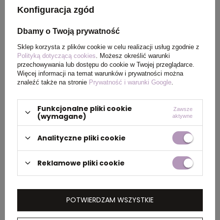
znakowania
Konfiguracja zgód
Wielkość
35 x 8 mm
Dbamy o Twoją prywatność
znakowania
Sklep korzysta z plików cookie w celu realizacji usług zgodnie z
Polityką dotyczącą cookies
. Możesz określić warunki
przechowywania lub dostępu do cookie w Twojej przeglądarce.
Opakowanie
etui Sheaffer
Więcej informacji na temat warunków i prywatności można
znaleźć także na stronie
Prywatność i warunki Google
.
Kolor tuszu
Blue
,
czarny
Funkcjonalne pliki cookie
Zawsze
(wymagane)
aktywne
OPIS
Analityczne pliki cookie
Pióro kulkowe
Sheaffer 300
model
9325
Reklamowe pliki cookie
posiada korpus i skuwkę pokryte czarnym
lakierem oraz wykończenia w kolorze złotym.
Pióro zostało zapakowane w eleganckie
POTWIERDZAM WSZYSTKIE
czarne etui prezentowe ww30.