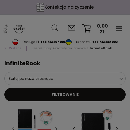
Konfekcja na życzenie
0,00
ZŁ
KOSZYK
Obsługa PL
+48 733 367 006
Сервіс УКР
+48 733 382 002
Wstecz
Jesteś tutaj:
Gadżety reklamowe
InfiniteBook
InfiniteBook
Sortuj po nazwie rosnąco
FILTROWANIE