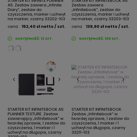
STARTER KIT INFINITE PLANNER
STARTER KIT INFINITEBOOK A5.
A5. Zestaw zawiera „Infinite
Zestaw zawiera
Diary”, zestaw do
„Infinitebook”, zestaw do
czyszczenia, marker i uchwyt
czyszczenia, marker i uchwyt
na marker, czarny 33202-103
na marker, czarny 33203-103
cena
152,40 zł
netto
/ szt.
cena
139,90 zł
netto
/ szt.
DOSTĘPNOŚĆ:
12
SZT.
DOSTĘPNOŚĆ:
100
SZT.
STARTER KIT INFINITEBOOK A5
STARTER KIT INFINITEBOOK.
PLANNER TEXTURE. Zestaw
Zestaw „Infinitebook” w
zawierający „Infinitebook” w
twardej oprawie, 1 zestaw do
twardej oprawie, 1 zestaw do
czyszczenia, 1 marker i 1
czyszczenia, 1 marker i 1
uchwyt na długopis, czarny
uchwyt na długopis, czarny
33211-103
33210-103