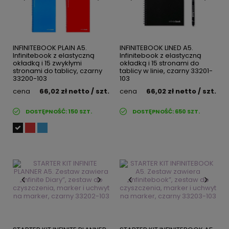
INFINITEBOOK PLAIN A5.
INFINITEBOOK LINED A5.
Infinitebook z elastyczną
Infinitebook z elastyczną
okładką i 15 zwykłymi
okładką i 15 stronami do
stronami do tablicy, czarny
tablicy w linie, czarny 33201-
33200-103
103
cena
66,02 zł
netto
/ szt.
cena
66,02 zł
netto
/ szt.
DOSTĘPNOŚĆ:
150
SZT.
DOSTĘPNOŚĆ:
650
SZT.