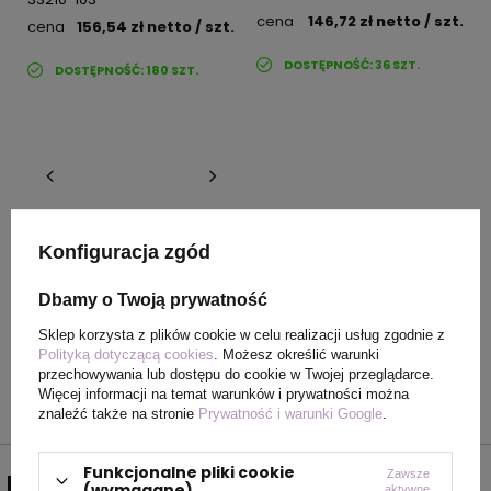
cena
146,72 zł
netto
/ szt.
cena
156,54 zł
netto
/ szt.
DOSTĘPNOŚĆ:
36
SZT.
DOSTĘPNOŚĆ:
180
SZT.
Konfiguracja zgód
INFINITEBOOK SHOWCASE.
Prezentacja partnerstwa
Dbamy o Twoją prywatność
Infinitebook, Mix 70093-100
Sklep korzysta z plików cookie w celu realizacji usług zgodnie z
cena
76,72 zł
netto
/ szt.
Polityką dotyczącą cookies
. Możesz określić warunki
przechowywania lub dostępu do cookie w Twojej przeglądarce.
DOSTĘPNOŚĆ:
36
SZT.
Więcej informacji na temat warunków i prywatności można
znaleźć także na stronie
Prywatność i warunki Google
.
Funkcjonalne pliki cookie
Zawsze
NEWSLETTER
(wymagane)
aktywne