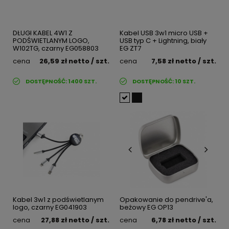
DŁUGI KABEL 4W1 Z
Kabel USB 3w1 micro USB +
PODŚWIETLANYM LOGO,
USB typ C + Lightning, biały
W102TG, czarny EG058803
EG ZT7
cena
26,59 zł
netto
/ szt.
cena
7,58 zł
netto
/ szt.
DOSTĘPNOŚĆ:
1400
SZT.
DOSTĘPNOŚĆ:
10
SZT.
Kabel 3w1 z podświetlanym
Opakowanie do pendrive'a,
logo, czarny EG041903
beżowy EG OP13
cena
27,88 zł
netto
/ szt.
cena
6,78 zł
netto
/ szt.