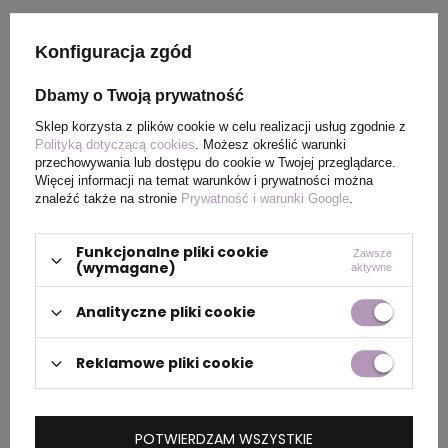
Kabel z ładowarką
Kabel 4w1 z podświetlnym
indukcyjną 4w1 w drewnianej
logo - LH-ZM02, czarny
Konfiguracja zgód
obudowie - i5w, beżowy
EG061003
EG060813
cena
30,79 zł
netto
/ szt.
Dbamy o Twoją prywatność
cena
66,28 zł
netto
/ szt.
DOSTĘPNOŚĆ:
860
SZT.
Sklep korzysta z plików cookie w celu realizacji usług zgodnie z
DOSTĘPNOŚĆ:
110
SZT.
Polityką dotyczącą cookies
. Możesz określić warunki
przechowywania lub dostępu do cookie w Twojej przeglądarce.
Więcej informacji na temat warunków i prywatności można
znaleźć także na stronie
Prywatność i warunki Google
.
Funkcjonalne pliki cookie
Zawsze
(wymagane)
aktywne
Analityczne pliki cookie
Podkładka do pisania z
Kabel 3 w 1 z podświetlanym
klipsem A4, biały EG061306
logo w drewnianej
Reklamowe pliki cookie
obudowie, beżowy EG061213
cena
5,20 zł
netto
/ szt.
cena
28,94 zł
netto
/ szt.
DOSTĘPNOŚĆ:
1400
SZT.
DOSTĘPNOŚĆ:
490
SZT.
POTWIERDZAM WSZYSTKIE