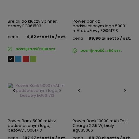
Brelok do kluczy Spinner,
Power bank z
czarny EG061503
podświetlanym logo 5000
mAh, beżowy EG061713
cena
4,62 zł
netto
/ szt.
cena
99,96 zł
netto
/ szt.
DOSTĘPNOŚĆ:
390
SZT.
DOSTĘPNOŚĆ:
480
SZT.
Power Bank 5000 mAh z
Power Bank 10000 mAh Fast
podświetlanym logo,
Charge 22,5 W, biały
beżowy EG061713
eg835006
cena
107,27 zł
netto
/ szt.
cena
69,70 zł
netto
/ szt.