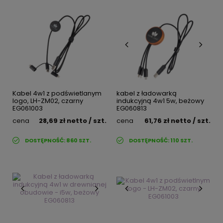
Kabel 4w1 z podświetlanym
kabel z ładowarką
logo, LH-ZM02, czarny
indukcyjną 4w1 5w, beżowy
EG061003
EG060813
cena
28,69 zł
netto
/ szt.
cena
61,76 zł
netto
/ szt.
DOSTĘPNOŚĆ:
860
SZT.
DOSTĘPNOŚĆ:
110
SZT.