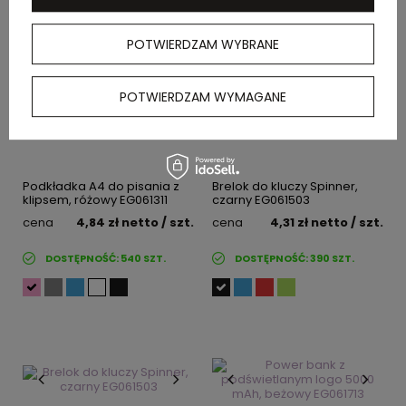
POTWIERDZAM WYBRANE
POTWIERDZAM WYMAGANE
Podkładka A4 do pisania z
Brelok do kluczy Spinner,
klipsem, różowy EG061311
czarny EG061503
cena
4,84 zł
netto
/ szt.
cena
4,31 zł
netto
/ szt.
DOSTĘPNOŚĆ:
540
SZT.
DOSTĘPNOŚĆ:
390
SZT.