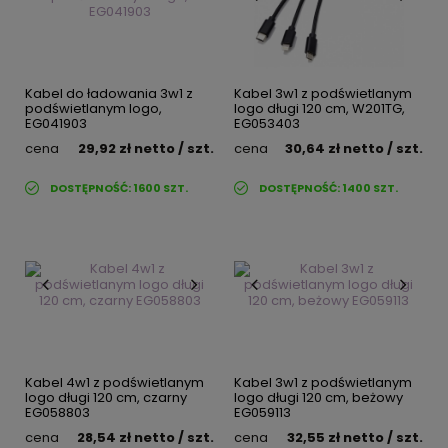
Kabel do ładowania 3w1 z
Kabel 3w1 z podświetlanym
podświetlanym logo,
logo długi 120 cm, W201TG,
EG041903
EG053403
cena
29,92 zł
netto
/ szt.
cena
30,64 zł
netto
/ szt.
DOSTĘPNOŚĆ:
1600
SZT.
DOSTĘPNOŚĆ:
1400
SZT.
Kabel 4w1 z podświetlanym
Kabel 3w1 z podświetlanym
logo długi 120 cm, czarny
logo długi 120 cm, beżowy
EG058803
EG059113
cena
28,54 zł
netto
/ szt.
cena
32,55 zł
netto
/ szt.