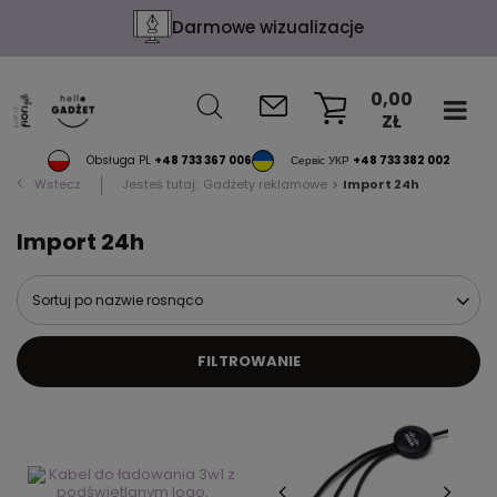
Darmowe wizualizacje
0,00
ZŁ
KOSZYK
Obsługa PL
+48 733 367 006
Сервіс УКР
+48 733 382 002
Wstecz
Jesteś tutaj:
Gadżety reklamowe
Import 24h
Import 24h
Sortuj po nazwie rosnąco
FILTROWANIE