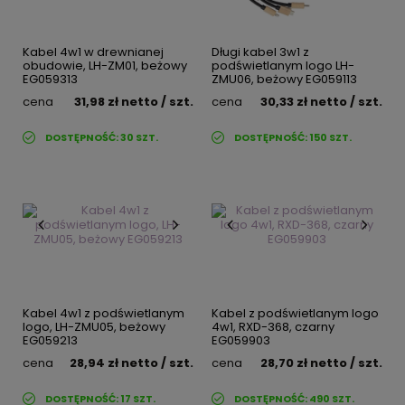
Kabel 4w1 w drewnianej
Długi kabel 3w1 z
obudowie, LH-ZM01, beżowy
podświetlanym logo LH-
EG059313
ZMU06, beżowy EG059113
cena
31,98 zł
netto
/ szt.
cena
30,33 zł
netto
/ szt.
DOSTĘPNOŚĆ:
30
SZT.
DOSTĘPNOŚĆ:
150
SZT.
Kabel 4w1 z podświetlanym
Kabel z podświetlanym logo
logo, LH-ZMU05, beżowy
4w1, RXD-368, czarny
EG059213
EG059903
cena
28,94 zł
netto
/ szt.
cena
28,70 zł
netto
/ szt.
DOSTĘPNOŚĆ:
17
SZT.
DOSTĘPNOŚĆ:
490
SZT.